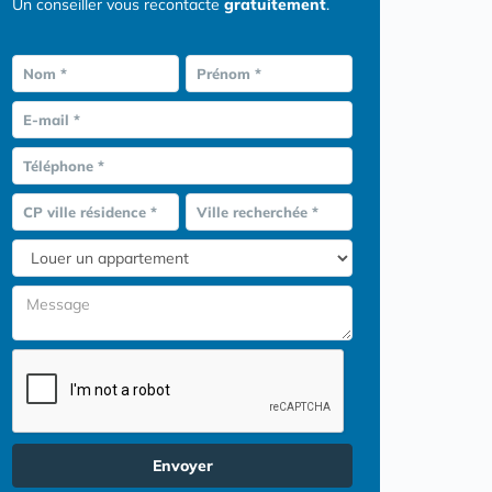
Un conseiller vous recontacte
gratuitement
.
Nom *
Prénom *
E-mail *
Téléphone *
CP ville résidence *
Ville recherchée *
Envoyer