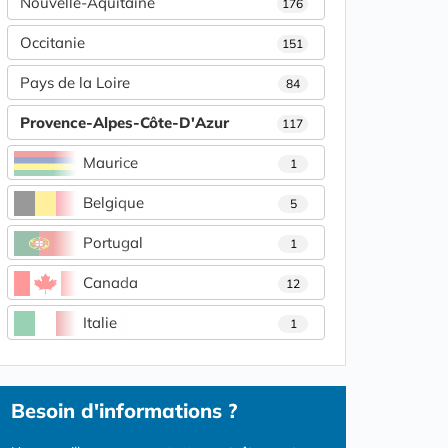
Nouvelle-Aquitaine
176
Occitanie
151
Pays de la Loire
84
Provence-Alpes-Côte-D'Azur
117
Maurice
1
Belgique
5
Portugal
1
Canada
12
Italie
1
Besoin d'informations ?