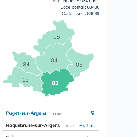
Population : 8 064 habs.
Code postal : 83480
Code insee : 83099
05
04
84
06
13
83
Puget-sur-Argens
- 83480
Roquebrune-sur-Argens
➔ à 4 km.
- 83520