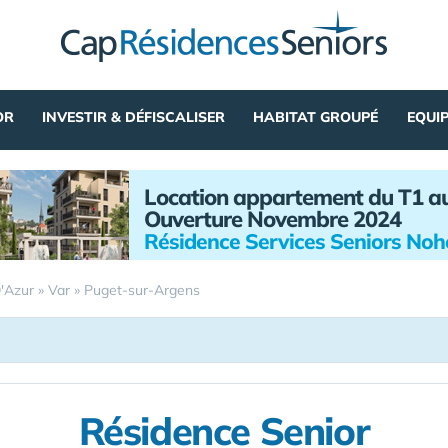
OR
INVESTIR & DÉFISCALISER
HABITAT GROUPÉ
EQUI
Location appartement du T1 a
Ouverture Novembre 2024
Résidence Services Seniors No
'Azur
»
Var
»
Puget-sur-Argens
Résidence Senior