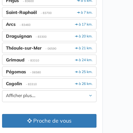
Fréjus
➔ à 5 km.
- 83600
Saint-Raphaël
➔ à 7 km.
- 83700
Arcs
➔ à 17 km.
- 83460
Draguignan
➔ à 20 km.
- 83300
Théoule-sur-Mer
➔ à 21 km.
- 06590
Grimaud
➔ à 24 km.
- 83310
Pégomas
➔ à 25 km.
- 06580
Cogolin
➔ à 26 km.
- 83310
Afficher plus....
Proche de vous