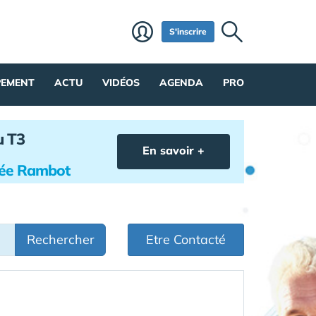
S'inscrire
PEMENT
ACTU
VIDÉOS
AGENDA
PRO
u T3
En savoir +
hée Rambot
Rechercher
Etre Contacté