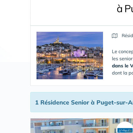
à P
Résid
Le concep
les senio
dans le 
dont la p
1 Résidence Senior
à Puget-sur-A