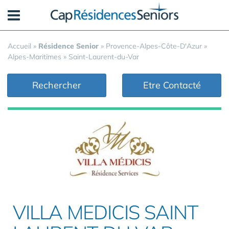
Panneau de gestion des cookies
Accueil
»
Résidence Senior
»
Provence-Alpes-Côte-D'Azur
»
Alpes-Maritimes
»
Saint-Laurent-du-Var
Rechercher
Etre Contacté
VILLA MEDICIS SAINT