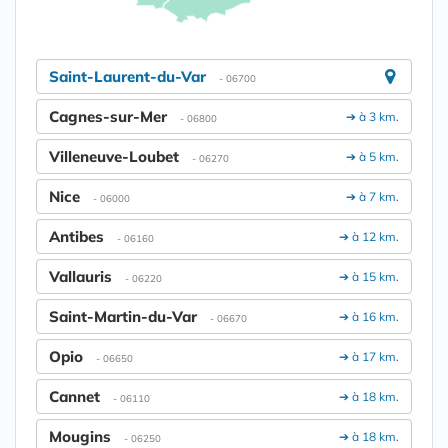
Saint-Laurent-du-Var
- 06700
Cagnes-sur-Mer
➔ à 3 km.
- 06800
Villeneuve-Loubet
➔ à 5 km.
- 06270
Nice
➔ à 7 km.
- 06000
Antibes
➔ à 12 km.
- 06160
Vallauris
➔ à 15 km.
- 06220
Saint-Martin-du-Var
➔ à 16 km.
- 06670
Opio
➔ à 17 km.
- 06650
Cannet
➔ à 18 km.
- 06110
Mougins
➔ à 18 km.
- 06250