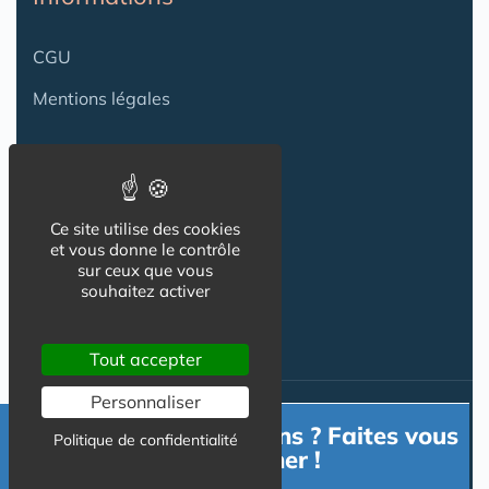
CGU
Mentions légales
Contact
Ce site utilise des cookies
Contact
et vous donne le contrôle
sur ceux que vous
Publicité
souhaitez activer
Tout accepter
Personnaliser
Nos autres sites :
Besoin d'informations ? Faites vous
Politique de confidentialité
accompagner !