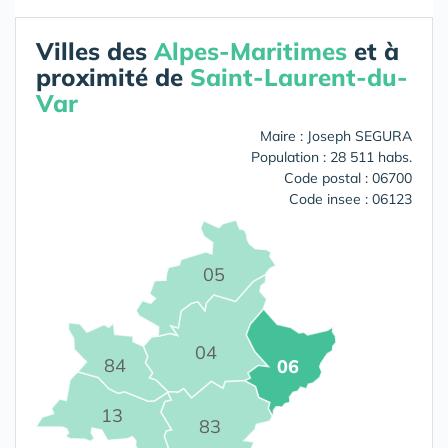
Villes des
Alpes-Maritimes
et à
proximité de
Saint-Laurent-du-
Var
Maire : Joseph SEGURA
Population : 28 511 habs.
Code postal : 06700
Code insee : 06123
05
04
84
06
13
83