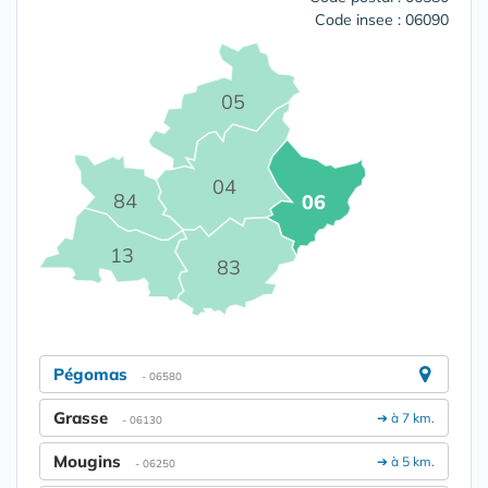
Code insee : 06090
05
04
84
06
13
83
Pégomas
- 06580
Grasse
➔ à 7 km.
- 06130
Mougins
➔ à 5 km.
- 06250