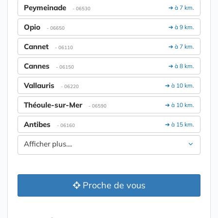
Peymeinade
➔ à 7 km.
- 06530
Opio
➔ à 9 km.
- 06650
Cannet
➔ à 7 km.
- 06110
Cannes
➔ à 8 km.
- 06150
Vallauris
➔ à 10 km.
- 06220
Théoule-sur-Mer
➔ à 10 km.
- 06590
Antibes
➔ à 15 km.
- 06160
Afficher plus....
Proche de vous