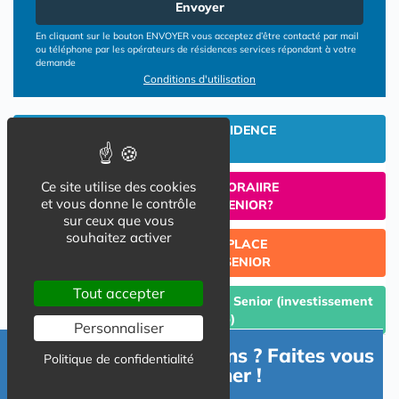
Envoyer
En cliquant sur le bouton ENVOYER vous acceptez d’être contacté par mail
ou téléphone par les opérateurs de résidences services répondant à votre
demande
Conditions d'utilisation
INVESTIR EN RESIDENCE
SENIOR
Ce site utilise des cookies
UN SEJOUR TEMPORAIIRE
et vous donne le contrôle
EN RESIDENCE SENIOR?
sur ceux que vous
souhaitez activer
TROUVER UNE PLACE
EN RESIDENCE SENIOR
Tout accepter
Céder un lot acquis en Résidence Senior (investissement
Lmp/Lmnp)
Personnaliser
Besoin d'informations ? Faites vous
Politique de confidentialité
accompagner !