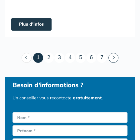
Plus d'infos
(courant)
1
2
3
4
5
6
7
Besoin d'informations ?
Un conseiller vous recontacte
gratuitement
.
Nom *
Prénom *