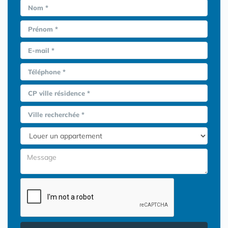
Nom *
Prénom *
E-mail *
Téléphone *
CP ville résidence *
Ville recherchée *