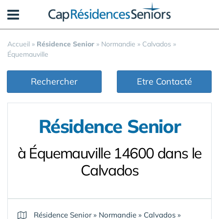
Panneau de gestion des cookies
Accueil
»
Résidence Senior
»
Normandie
»
Calvados
»
Équemauville
Rechercher
Etre Contacté
Résidence Senior
à Équemauville 14600 dans le
Calvados
Résidence Senior
»
Normandie
»
Calvados
»