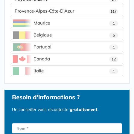
Provence-Alpes-Côte-D'Azur
117
Maurice
1
Belgique
5
Portugal
1
Canada
12
Italie
1
Besoin d'informations ?
Un conseiller vous recontacte
gratuitement
.
Nom *