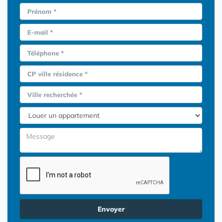
Prénom *
E-mail *
Téléphone *
CP ville résidence *
Ville recherchée *
Envoyer