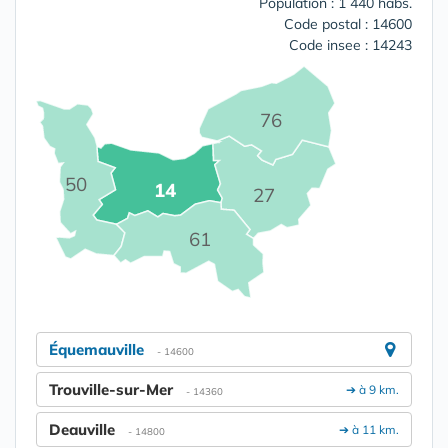
Population : 1 440 habs.
Code postal : 14600
Code insee : 14243
76
50
14
27
61
Équemauville
- 14600
Trouville-sur-Mer
➔ à 9 km.
- 14360
Deauville
➔ à 11 km.
- 14800