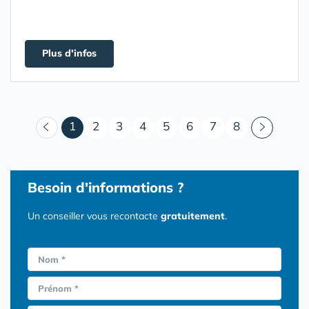
Plus d'infos
(courant)
1
2
3
4
5
6
7
8
Besoin d'informations ?
Un conseiller vous recontacte
gratuitement
.
Nom *
Prénom *