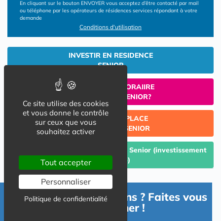
En cliquant sur le bouton ENVOYER vous acceptez d’être contacté par mail
ou téléphone par les opérateurs de résidences services répondant à votre
demande
Conditions d'utilisation
INVESTIR EN RESIDENCE
SENIOR
UN SEJOUR TEMPORAIIRE
EN RESIDENCE SENIOR?
Ce site utilise des cookies
et vous donne le contrôle
TROUVER UNE PLACE
sur ceux que vous
EN RESIDENCE SENIOR
souhaitez activer
Céder un lot acquis en Résidence Senior (investissement
Lmp/Lmnp)
Tout accepter
Personnaliser
Besoin d'informations ? Faites vous
Politique de confidentialité
accompagner !