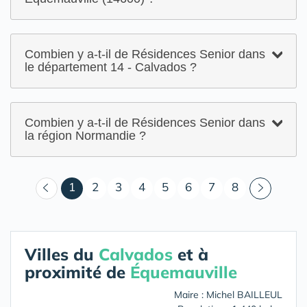
Combien y a-t-il de Résidences Senior dans
le département 14 - Calvados ?
Combien y a-t-il de Résidences Senior dans
la région Normandie ?
(courant)
1
2
3
4
5
6
7
8
Villes du
Calvados
et à
proximité de
Équemauville
Maire : Michel BAILLEUL