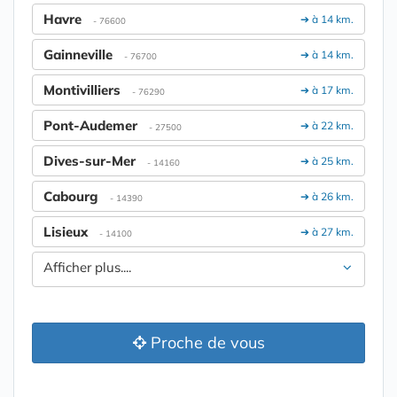
Havre
➔ à 14 km.
- 76600
Gainneville
➔ à 14 km.
- 76700
Montivilliers
➔ à 17 km.
- 76290
Pont-Audemer
➔ à 22 km.
- 27500
Dives-sur-Mer
➔ à 25 km.
- 14160
Cabourg
➔ à 26 km.
- 14390
Lisieux
➔ à 27 km.
- 14100
Afficher plus....
Proche de vous