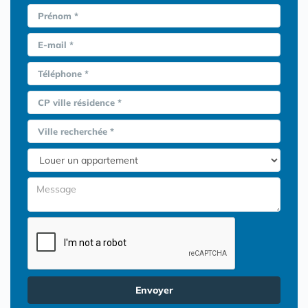
Prénom *
E-mail *
Téléphone *
CP ville résidence *
Ville recherchée *
Envoyer