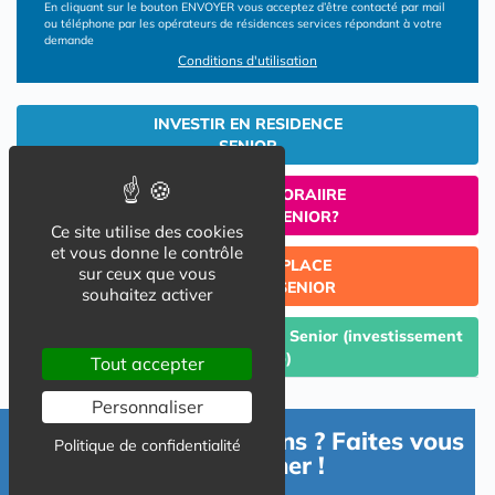
En cliquant sur le bouton ENVOYER vous acceptez d’être contacté par mail
ou téléphone par les opérateurs de résidences services répondant à votre
demande
Conditions d'utilisation
INVESTIR EN RESIDENCE
SENIOR
UN SEJOUR TEMPORAIIRE
EN RESIDENCE SENIOR?
Ce site utilise des cookies
et vous donne le contrôle
TROUVER UNE PLACE
sur ceux que vous
EN RESIDENCE SENIOR
souhaitez activer
Céder un lot acquis en Résidence Senior (investissement
Lmp/Lmnp)
Tout accepter
Personnaliser
Besoin d'informations ? Faites vous
Politique de confidentialité
accompagner !