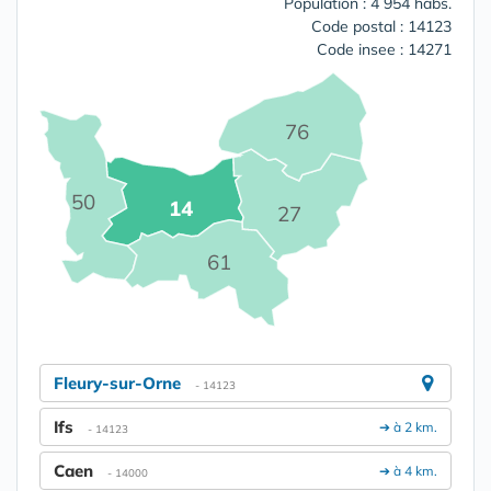
Population : 4 954 habs.
Code postal : 14123
Code insee : 14271
76
50
14
27
61
Fleury-sur-Orne
- 14123
Ifs
➔ à 2 km.
- 14123
Caen
➔ à 4 km.
- 14000