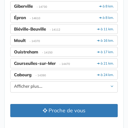
Giberville
➔ à 8 km.
- 14730
Épron
➔ à 8 km.
- 14610
Biéville-Beuville
➔ à 11 km.
- 14112
Moult
➔ à 16 km.
- 14370
Ouistreham
➔ à 17 km.
- 14150
Courseulles-sur-Mer
➔ à 21 km.
- 14470
Cabourg
➔ à 24 km.
- 14390
Afficher plus....
Proche de vous