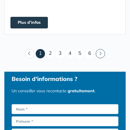
Plus d'infos
(courant)
1
2
3
4
5
6
Besoin d'informations ?
Un conseiller vous recontacte
gratuitement
.
Nom *
Prénom *