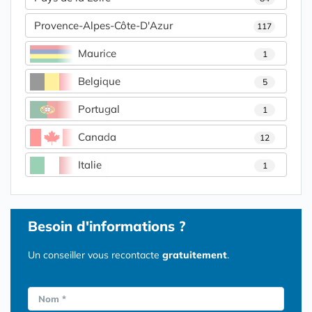
Provence-Alpes-Côte-D'Azur
117
Maurice
1
Belgique
5
Portugal
1
Canada
12
Italie
1
Besoin d'informations ?
Un conseiller vous recontacte
gratuitement
.
Nom *