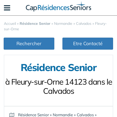
Panneau de gestion des cookies
Accueil
»
Résidence Senior
»
Normandie
»
Calvados
»
Fleury-
sur-Orne
Rechercher
Etre Contacté
Résidence Senior
à Fleury-sur-Orne 14123 dans le
Calvados
Résidence Senior
»
Normandie
»
Calvados
»