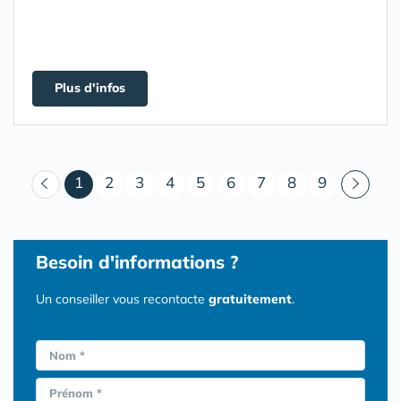
Plus d'infos
(courant)
1
2
3
4
5
6
7
8
9
Besoin d'informations ?
Un conseiller vous recontacte
gratuitement
.
Nom *
Prénom *