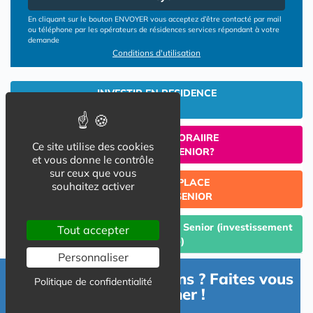
En cliquant sur le bouton ENVOYER vous acceptez d’être contacté par mail
ou téléphone par les opérateurs de résidences services répondant à votre
demande
Conditions d'utilisation
INVESTIR EN RESIDENCE
SENIOR
UN SEJOUR TEMPORAIIRE
Ce site utilise des cookies
EN RESIDENCE SENIOR?
et vous donne le contrôle
sur ceux que vous
TROUVER UNE PLACE
souhaitez activer
EN RESIDENCE SENIOR
Céder un lot acquis en Résidence Senior (investissement
Tout accepter
Lmp/Lmnp)
Personnaliser
Besoin d'informations ? Faites vous
Politique de confidentialité
accompagner !