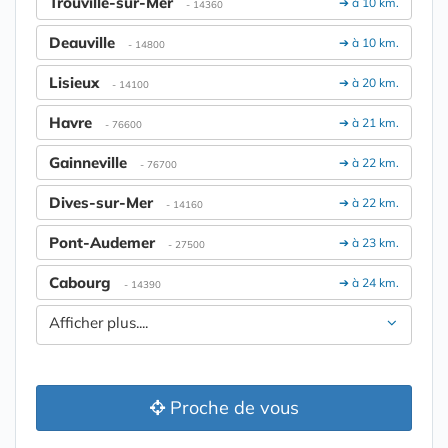
Trouville-sur-Mer
➔ à 10 km.
- 14360
Deauville
➔ à 10 km.
- 14800
Lisieux
➔ à 20 km.
- 14100
Havre
➔ à 21 km.
- 76600
Gainneville
➔ à 22 km.
- 76700
Dives-sur-Mer
➔ à 22 km.
- 14160
Pont-Audemer
➔ à 23 km.
- 27500
Cabourg
➔ à 24 km.
- 14390
Afficher plus....
Proche de vous