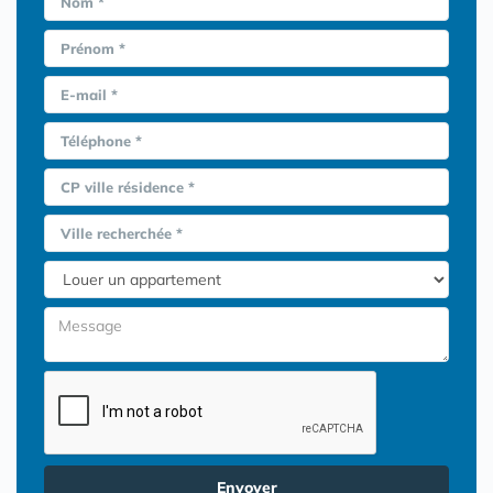
Nom *
Prénom *
E-mail *
Téléphone *
CP ville résidence *
Ville recherchée *
Envoyer