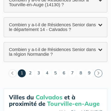
Combien y a-t-il de Résidences Senior à
Tourville-en-Auge (14130) ?
Combien y a-t-il de Résidences Senior dans
le département 14 - Calvados ?
Combien y a-t-il de Résidences Senior dans
la région Normandie ?
(courant)
1
2
3
4
5
6
7
8
9
Villes du
Calvados
et à
proximité de
Tourville-en-Auge