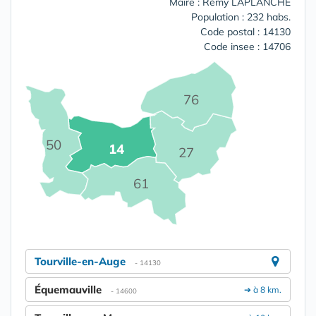
Maire : Rémy LAPLANCHE
Population : 232 habs.
Code postal : 14130
Code insee : 14706
76
50
14
27
61
Tourville-en-Auge
- 14130
Équemauville
➔ à 8 km.
- 14600