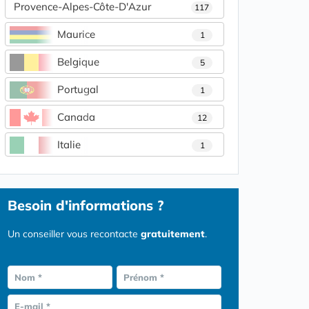
Provence-Alpes-Côte-D'Azur
117
Maurice
1
Belgique
5
Portugal
1
Canada
12
Italie
1
Besoin d'informations ?
Un conseiller vous recontacte
gratuitement
.
Nom *
Prénom *
E-mail *