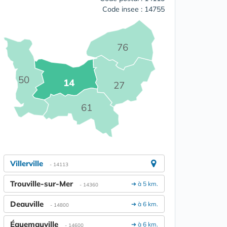
Code insee : 14755
76
50
14
27
61
Villerville
- 14113
Trouville-sur-Mer
➔ à 5 km.
- 14360
Deauville
➔ à 6 km.
- 14800
Équemauville
➔ à 6 km.
- 14600