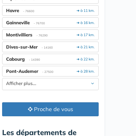
Havre
➔ à 11 km.
- 76600
Gainneville
➔ à 16 km.
- 76700
Montivilliers
➔ à 17 km.
- 76290
Dives-sur-Mer
➔ à 21 km.
- 14160
Cabourg
➔ à 22 km.
- 14390
Pont-Audemer
➔ à 28 km.
- 27500
Afficher plus....
Proche de vous
Les départements de