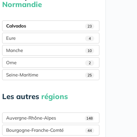
Normandie
Calvados
23
Eure
4
Manche
10
Orne
2
Seine-Maritime
25
Les autres
régions
Auvergne-Rhône-Alpes
148
Bourgogne-Franche-Comté
44