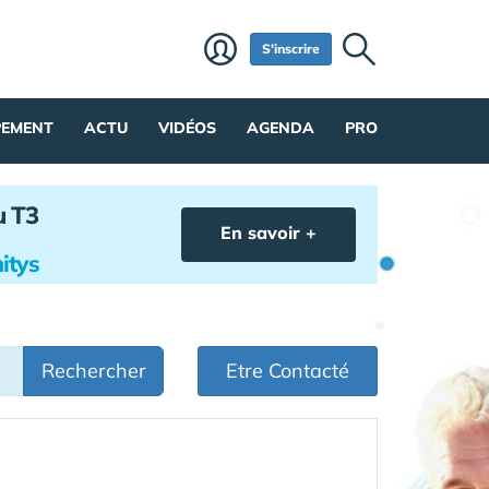
S'inscrire
PEMENT
ACTU
VIDÉOS
AGENDA
PRO
u T3
En savoir +
itys
Rechercher
Etre Contacté