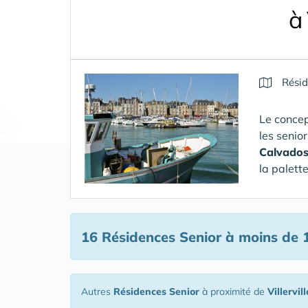
à
Résid
Le concep
les senio
Calvado
la palett
16 Résidences Senior
à moins de 1
Autres
Résidences Senior
à proximité de
Villervill