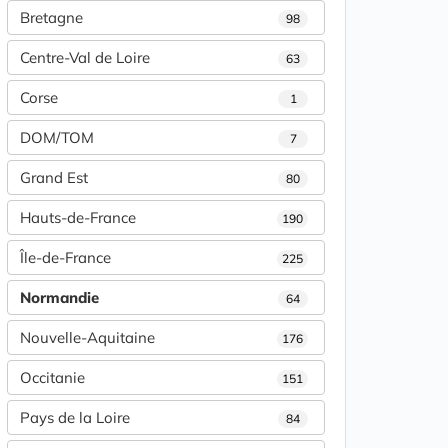
Bretagne
98
Centre-Val de Loire
63
Corse
1
DOM/TOM
7
Grand Est
80
Hauts-de-France
190
Île-de-France
225
Normandie
64
Nouvelle-Aquitaine
176
Occitanie
151
Pays de la Loire
84