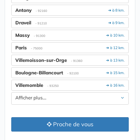
Antony
➔ à 8 km.
- 92160
Draveil
➔ à 9 km.
- 91210
Massy
➔ à 10 km.
- 91300
Paris
➔ à 12 km.
- 75000
Villemoisson-sur-Orge
➔ à 13 km.
- 91360
Boulogne-Billancourt
➔ à 15 km.
- 92100
Villemomble
➔ à 16 km.
- 93250
Afficher plus....
Proche de vous