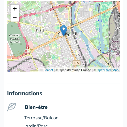
+
−
Leaflet
|
© Openstreetmap France | ©
OpenStreetMap
Informations
Bien-être
Terrasse/Balcon
Jardin/Parc