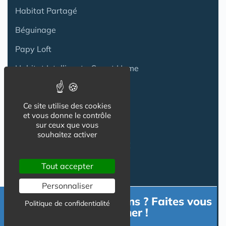
Habitat Partagé
Béguinage
Papy Loft
Habitat Intelligent - Smart Home
Habitat coopératif
Ce site utilise des cookies
Habitat intergénérationnel
et vous donne le contrôle
sur ceux que vous
souhaitez activer
Equipement Logement
Tout accepter
Adaptation Habitat
Personnaliser
Aides
Besoin d'informations ? Faites vous
Politique de confidentialité
accompagner !
Produits