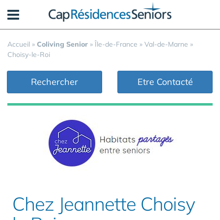
Panneau de gestion des cookies
Accueil
»
Coliving Senior
»
Île-de-France
»
Val-de-Marne
»
Choisy-le-Roi
Rechercher
Etre Contacté
Chez Jeannette Choisy