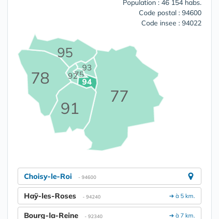
Population : 46 154 habs.
Code postal : 94600
Code insee : 94022
95
93
78
75
92
94
77
91
Choisy-le-Roi
- 94600
Haÿ-les-Roses
➔ à 5 km.
- 94240
Bourg-la-Reine
➔ à 7 km.
- 92340