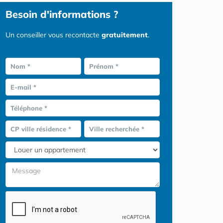
Besoin d'informations ?
Un conseiller vous recontacte
gratuitement
.
Nom *
Prénom *
E-mail *
Téléphone *
CP ville résidence *
Ville recherchée *