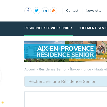
Panneau de gestion des cookies
Contact
Newsletter
RÉSIDENCE SERVICE SENIOR
LOGEMENT SENI
AIX-EN-PROVENCE
RÉSIDENCE SENIOR
.
Accueil
»
Résidence Senior
»
Île-de-France
»
Hauts-d