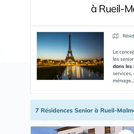
à Rueil-M
Résid
Le concep
les senio
dans les
services,
ménage,..
7 Résidences Senior
à Rueil-Malm