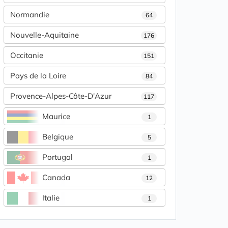
Normandie
64
Nouvelle-Aquitaine
176
Occitanie
151
Pays de la Loire
84
Provence-Alpes-Côte-D'Azur
117
Maurice
1
Belgique
5
Portugal
1
Canada
12
Italie
1