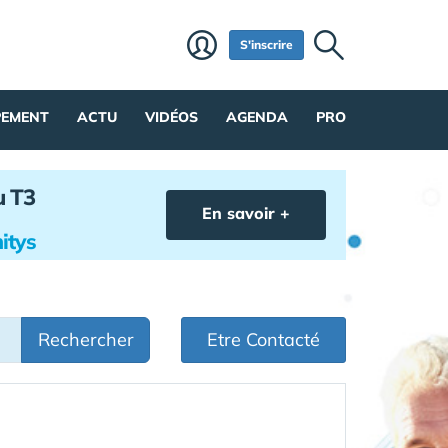
S'inscrire
PEMENT
ACTU
VIDÉOS
AGENDA
PRO
u T3
En savoir +
itys
Rechercher
Etre Contacté