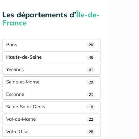
Les départements d'
Île-de-
France
Paris
20
Hauts-de-Seine
46
Yvelines
41
Seine-et-Marne
29
Essonne
21
Seine-Saint-Denis
18
Val-de-Marne
22
Val-d'Oise
28