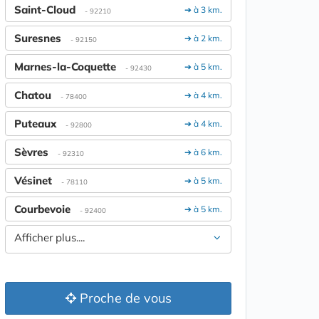
Saint-Cloud
➔ à 3 km.
- 92210
Suresnes
➔ à 2 km.
- 92150
Marnes-la-Coquette
➔ à 5 km.
- 92430
Chatou
➔ à 4 km.
- 78400
Puteaux
➔ à 4 km.
- 92800
Sèvres
➔ à 6 km.
- 92310
Vésinet
➔ à 5 km.
- 78110
Courbevoie
➔ à 5 km.
- 92400
Afficher plus....
Proche de vous