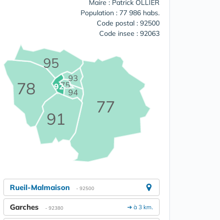
Maire : Patrick OLLIER
Population : 77 986 habs.
Code postal : 92500
Code insee : 92063
95
93
78
75
92
94
77
91
Rueil-Malmaison
- 92500
Garches
➔ à 3 km.
- 92380