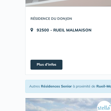
RÉSIDENCE DU DONJON
92500 - RUEIL MALMAISON
Plus d'infos
Autres
Résidences Senior
à proximité de
Rueil-M