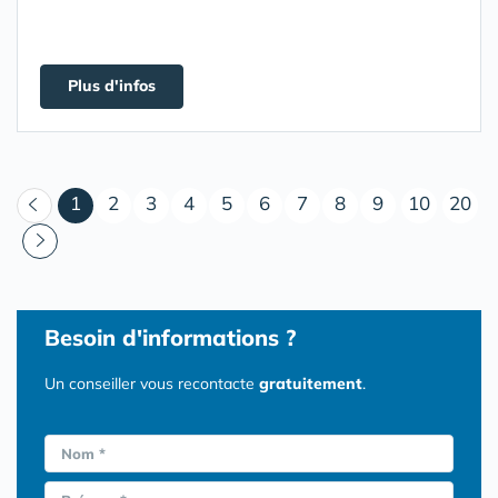
Plus d'infos
(courant)
1
2
3
4
5
6
7
8
9
10
20
Besoin d'informations ?
Un conseiller vous recontacte
gratuitement
.
Nom *