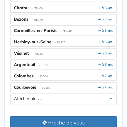
Chatou
➔ à 5 km.
- 78400
Bezons
➔ à 3 km.
- 95870
Cormeilles-en-Parisis
➔ à 5 km.
- 95240
Herblay-sur-Seine
➔ à 6 km.
- 95220
Vésinet
➔ à 6 km.
- 78110
Argenteuil
➔ à 6 km.
- 95100
Colombes
➔ à 7 km.
- 92700
Courbevoie
➔ à 7 km.
- 92400
Afficher plus....
Proche de vous