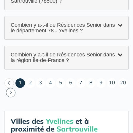
Sartrouville (78500) ?
Combien y a-t-il de Résidences Senior dans
le département 78 - Yvelines ?
Combien y a-t-il de Résidences Senior dans
la région Île-de-France ?
(courant)
1
2
3
4
5
6
7
8
9
10
20
Villes des
Yvelines
et à
proximité de
Sartrouville