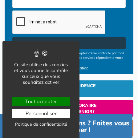
Envoyer
En cliquant sur le bouton ENVOYER vous acceptez d’être contacté par mail
ou téléphone par les opérateurs de résidences services répondant à votre
demande
Ce site utilise des cookies
Conditions d'utilisation
et vous donne le contrôle
sur ceux que vous
souhaitez activer
INVESTIR EN RESIDENCE
SENIOR
Tout accepter
UN SEJOUR TEMPORAIIRE
EN RESIDENCE SENIOR?
Personnaliser
Besoin d'informations ? Faites vous
Politique de confidentialité
TROUVER UNE PLACE
accompagner !
EN RESIDENCE SENIOR