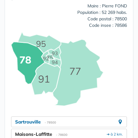
Maire : Pierre FOND
Population : 52 269 habs.
Code postal : 78500
Code insee : 78586
95
93
78
75
92
94
77
91
Sartrouville
- 78500
Maisons-Laffitte
➔ à 2 km.
- 78600