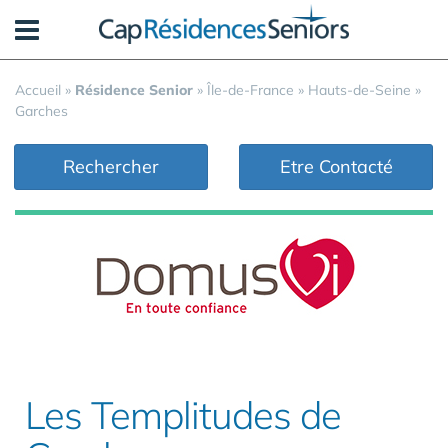
Panneau de gestion des cookies
Accueil
»
Résidence Senior
»
Île-de-France
»
Hauts-de-Seine
»
Garches
Rechercher
Etre Contacté
Les Templitudes de