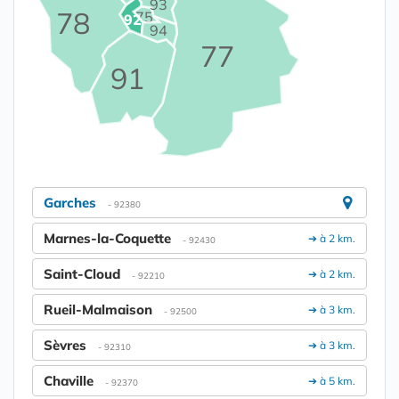
93
78
75
92
94
77
91
Garches
- 92380
Marnes-la-Coquette
➔ à 2 km.
- 92430
Saint-Cloud
➔ à 2 km.
- 92210
Rueil-Malmaison
➔ à 3 km.
- 92500
Sèvres
➔ à 3 km.
- 92310
Chaville
➔ à 5 km.
- 92370