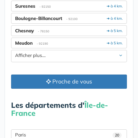
Suresnes
➔ à 4 km.
- 92150
Boulogne-Billancourt
➔ à 4 km.
- 92100
Chesnay
➔ à 5 km.
- 78150
Meudon
➔ à 5 km.
- 92190
Afficher plus....
Proche de vous
Les départements d'
Île-de-
France
Paris
20