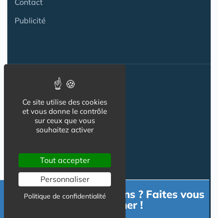
Contact
Publicité
Nos autres sites :
Ce site utilise des cookies
et vous donne le contrôle
sur ceux que vous
Capgeris.com
souhaitez activer
Seniorissimmo.com
Tout accepter
Emploi-formation-sante.com
Personnaliser
Aidant.info
Besoin d'informations ? Faites vous
Politique de confidentialité
Creche-et-naissance.com
accompagner !