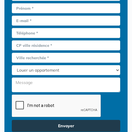
Prénom *
E-mail *
Téléphone *
CP ville résidence *
Ville recherchée *
Envoyer