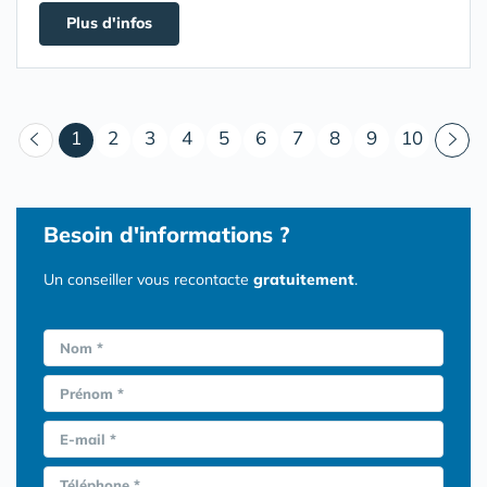
Plus d'infos
(courant)
1
2
3
4
5
6
7
8
9
10
Besoin d'informations ?
Un conseiller vous recontacte
gratuitement
.
Nom *
Prénom *
E-mail *
Téléphone *