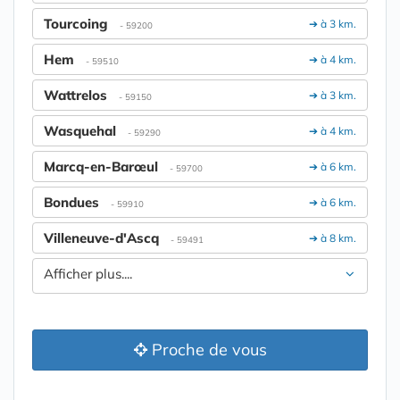
Tourcoing
➔ à 3 km.
- 59200
Hem
➔ à 4 km.
- 59510
Wattrelos
➔ à 3 km.
- 59150
Wasquehal
➔ à 4 km.
- 59290
Marcq-en-Barœul
➔ à 6 km.
- 59700
Bondues
➔ à 6 km.
- 59910
Villeneuve-d'Ascq
➔ à 8 km.
- 59491
Afficher plus....
Proche de vous