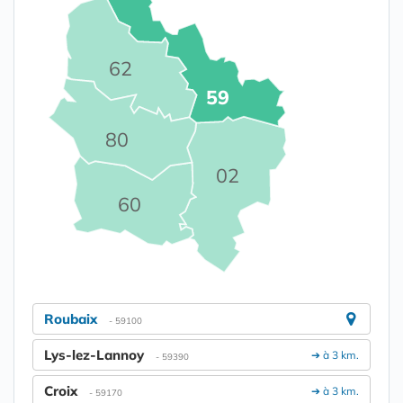
62
59
80
02
60
Roubaix
- 59100
Lys-lez-Lannoy
➔ à 3 km.
- 59390
Croix
➔ à 3 km.
- 59170