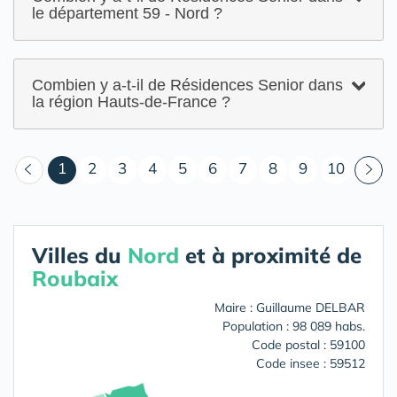
le département 59 - Nord ?
Combien y a-t-il de Résidences Senior dans
la région Hauts-de-France ?
(courant)
1
2
3
4
5
6
7
8
9
10
Villes du
Nord
et à proximité de
Roubaix
Maire : Guillaume DELBAR
Population : 98 089 habs.
Code postal : 59100
Code insee : 59512