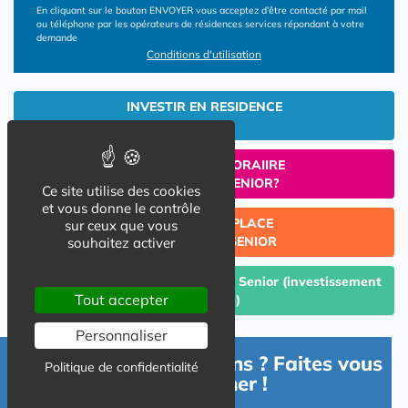
En cliquant sur le bouton ENVOYER vous acceptez d’être contacté par mail
ou téléphone par les opérateurs de résidences services répondant à votre
demande
Conditions d'utilisation
INVESTIR EN RESIDENCE
SENIOR
UN SEJOUR TEMPORAIIRE
EN RESIDENCE SENIOR?
Ce site utilise des cookies
et vous donne le contrôle
TROUVER UNE PLACE
sur ceux que vous
EN RESIDENCE SENIOR
souhaitez activer
Céder un lot acquis en Résidence Senior (investissement
Tout accepter
Lmp/Lmnp)
Personnaliser
Besoin d'informations ? Faites vous
Politique de confidentialité
accompagner !