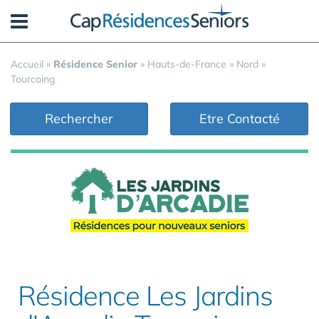
Panneau de gestion des cookies
Accueil
»
Résidence Senior
»
Hauts-de-France
»
Nord
»
Tourcoing
Rechercher
Etre Contacté
Résidence Les Jardins