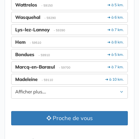
Wattrelos
➔ à 5 km.
- 59150
Wasquehal
➔ à 6 km.
- 59290
Lys-lez-Lannoy
➔ à 7 km.
- 59390
Hem
➔ à 8 km.
- 59510
Bondues
➔ à 5 km.
- 59910
Marcq-en-Barœul
➔ à 7 km.
- 59700
Madeleine
➔ à 10 km.
- 59110
Afficher plus....
Proche de vous