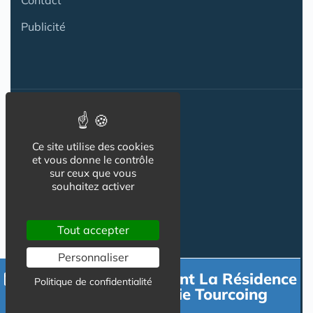
Contact
Publicité
Nos autres sites :
Ce site utilise des cookies
et vous donne le contrôle
sur ceux que vous
Capgeris.com
souhaitez activer
Seniorissimmo.com
Tout accepter
Emploi-formation-sante.com
Personnaliser
Aidant.info
Contacter directement La Résidence
Politique de confidentialité
Creche-et-naissance.com
Les Jardins d'Arcadie Tourcoing