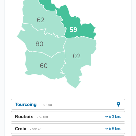
62
59
80
02
60
Tourcoing
- 59200
Roubaix
➔ à 3 km.
- 59100
Croix
➔ à 5 km.
- 59170