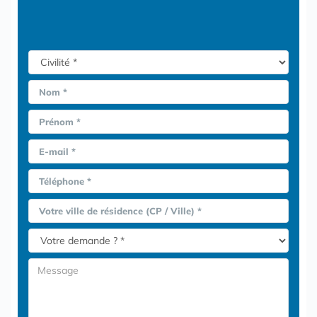
Nom *
Prénom *
E-mail *
Téléphone *
Votre ville de résidence (CP / Ville) *