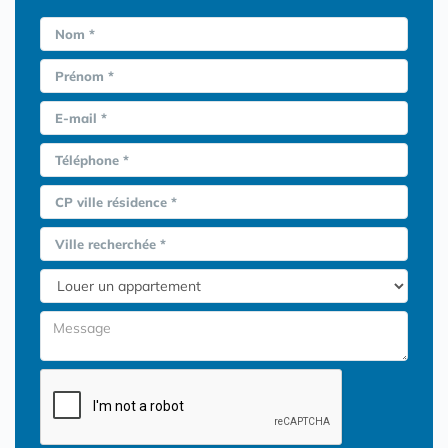
Nom *
Prénom *
E-mail *
Téléphone *
CP ville résidence *
Ville recherchée *