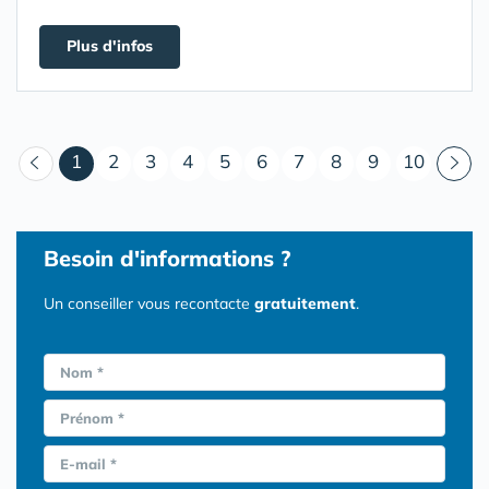
Plus d'infos
(courant)
1
2
3
4
5
6
7
8
9
10
Besoin d'informations ?
Un conseiller vous recontacte
gratuitement
.
Nom *
Prénom *
E-mail *