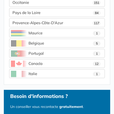
Occitanie
151
Pays de la Loire
84
Provence-Alpes-Côte-D'Azur
117
Maurice
1
Belgique
5
Portugal
1
Canada
12
Italie
1
Besoin d'informations ?
Un conseiller vous recontacte
gratuitement
.