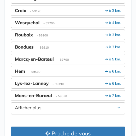
Croix
➔ à 3 km.
- 59170
Wasquehal
➔ à 4 km.
- 59290
Roubaix
➔ à 3 km.
- 59100
Bondues
➔ à 3 km.
- 59910
Marcq-en-Barœul
➔ à 5 km.
- 59700
Hem
➔ à 6 km.
- 59510
Lys-lez-Lannoy
➔ à 6 km.
- 59390
Mons-en-Barœul
➔ à 7 km.
- 59370
Afficher plus....
Proche de vous