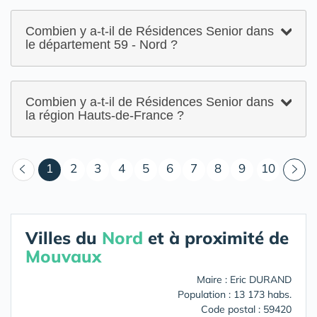
Combien y a-t-il de Résidences Senior dans
le département 59 - Nord ?
Combien y a-t-il de Résidences Senior dans
la région Hauts-de-France ?
(courant)
1
2
3
4
5
6
7
8
9
10
Villes du
Nord
et à proximité de
Mouvaux
Maire : Eric DURAND
Population : 13 173 habs.
Code postal : 59420