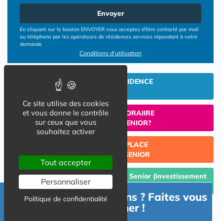
Envoyer
En cliquant sur le bouton ENVOYER vous acceptez d’être contacté par mail
ou téléphone par les opérateurs de résidences services répondant à votre
demande
Conditions d'utilisation
INVESTIR EN RESIDENCE
SENIOR
Ce site utilise des cookies
et vous donne le contrôle
UN SEJOUR TEMPORAIIRE
sur ceux que vous
EN RESIDENCE SENIOR?
souhaitez activer
TROUVER UNE PLACE
EN RESIDENCE SENIOR
Tout accepter
Céder un lot acquis en Résidence Senior (investissement
Personnaliser
Lmp/Lmnp)
Besoin d'informations ? Faites vous
Politique de confidentialité
accompagner !