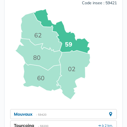
Code insee : 59421
62
59
80
02
60
Mouvaux
- 59420
Tourcoing
➔ à 2 km.
- 59200