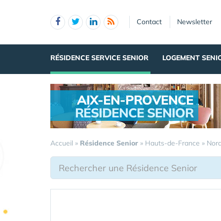
Panneau de gestion des cookies
Contact
Newsletter
RÉSIDENCE SERVICE SENIOR
LOGEMENT SENI
AIX-EN-PROVENCE
RÉSIDENCE SENIOR
.
Accueil
»
Résidence Senior
»
Hauts-de-France
»
Nor