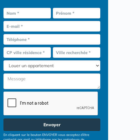
Nom *
Prénom *
E-mail *
Téléphone *
CP ville résidence *
Ville recherchée *
Envoyer
En cliquant sur le bouton ENVOYER vous acceptez d’être
contacté par mail ou téléphone par les opérateurs de