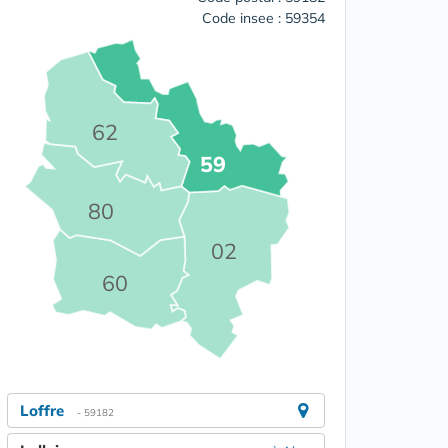
Code insee : 59354
62
59
80
02
60
Loffre
- 59182