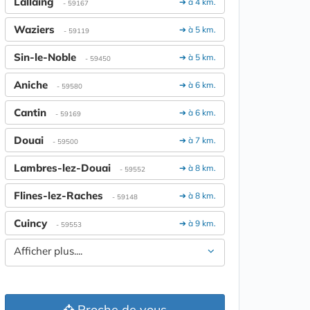
Lallaing
➔ à 4 km.
- 59167
Waziers
➔ à 5 km.
- 59119
Sin-le-Noble
➔ à 5 km.
- 59450
Aniche
➔ à 6 km.
- 59580
Cantin
➔ à 6 km.
- 59169
Douai
➔ à 7 km.
- 59500
Lambres-lez-Douai
➔ à 8 km.
- 59552
Flines-lez-Raches
➔ à 8 km.
- 59148
Cuincy
➔ à 9 km.
- 59553
Afficher plus....
Proche de vous