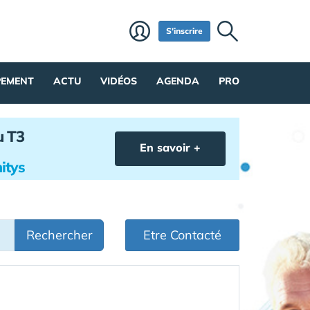
S'inscrire
PEMENT
ACTU
VIDÉOS
AGENDA
PRO
u T3
En savoir +
itys
Rechercher
Etre Contacté