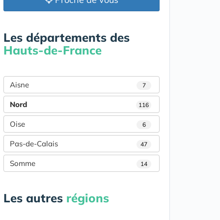
Les départements des
Hauts-de-France
Aisne
7
Nord
116
Oise
6
Pas-de-Calais
47
Somme
14
Les autres
régions