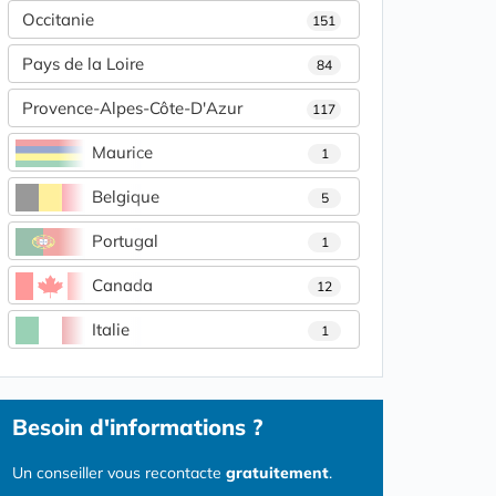
Occitanie
151
Pays de la Loire
84
Provence-Alpes-Côte-D'Azur
117
Maurice
1
Belgique
5
Portugal
1
Canada
12
Italie
1
Besoin d'informations ?
Un conseiller vous recontacte
gratuitement
.