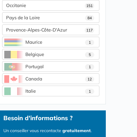
Occitanie
151
Pays de la Loire
84
Provence-Alpes-Côte-D'Azur
117
Maurice
1
Belgique
5
Portugal
1
Canada
12
Italie
1
Besoin d'informations ?
Un conseiller vous recontacte
gratuitement
.