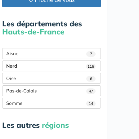
Les départements des
Hauts-de-France
Aisne
7
Nord
116
Oise
6
Pas-de-Calais
47
Somme
14
Les autres
régions