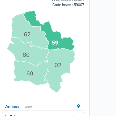
Code insee : 59007
62
59
80
02
60
Anhiers
- 59194