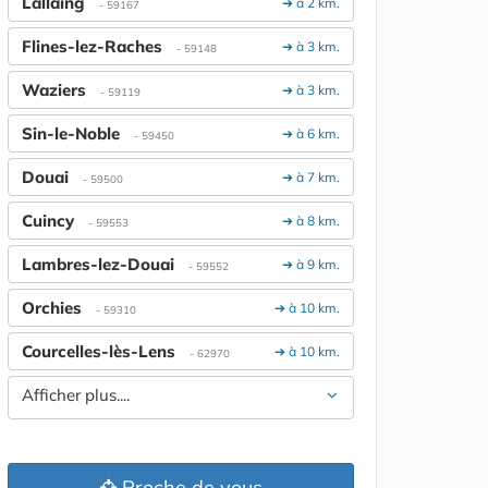
Lallaing
➔ à 2 km.
- 59167
Flines-lez-Raches
➔ à 3 km.
- 59148
Waziers
➔ à 3 km.
- 59119
Sin-le-Noble
➔ à 6 km.
- 59450
Douai
➔ à 7 km.
- 59500
Cuincy
➔ à 8 km.
- 59553
Lambres-lez-Douai
➔ à 9 km.
- 59552
Orchies
➔ à 10 km.
- 59310
Courcelles-lès-Lens
➔ à 10 km.
- 62970
Afficher plus....
Proche de vous