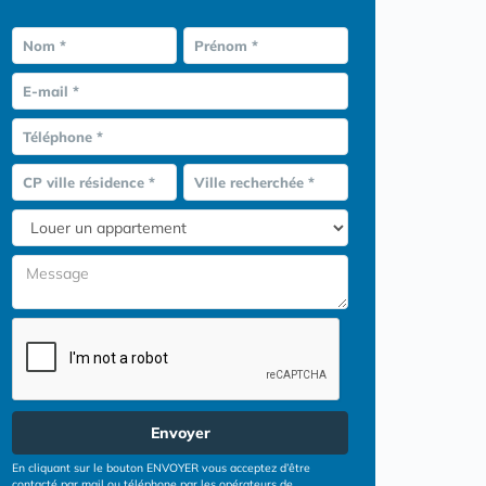
Nom *
Prénom *
E-mail *
Téléphone *
CP ville résidence *
Ville recherchée *
Envoyer
En cliquant sur le bouton ENVOYER vous acceptez d’être
contacté par mail ou téléphone par les opérateurs de