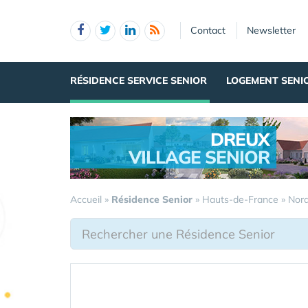
Panneau de gestion des cookies
Contact
Newsletter
RÉSIDENCE SERVICE SENIOR
LOGEMENT SENI
DREUX
VILLAGE SENIOR
.
Accueil
»
Résidence Senior
»
Hauts-de-France
»
Nor