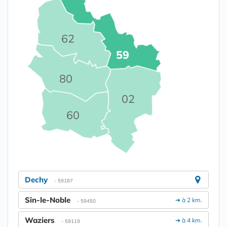
62
59
80
02
60
Dechy
- 59187
Sin-le-Noble
➔ à 2 km.
- 59450
Waziers
➔ à 4 km.
- 59119