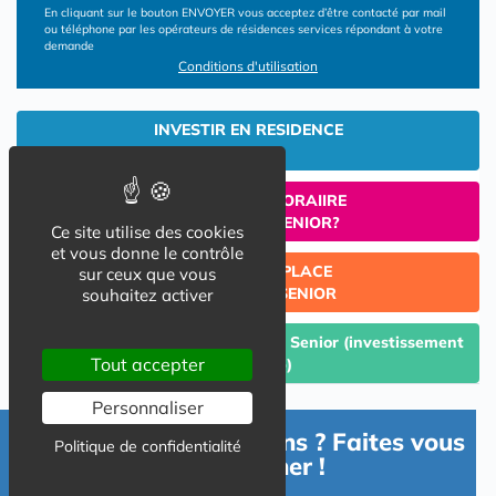
En cliquant sur le bouton ENVOYER vous acceptez d’être contacté par mail
ou téléphone par les opérateurs de résidences services répondant à votre
demande
Conditions d'utilisation
INVESTIR EN RESIDENCE
SENIOR
UN SEJOUR TEMPORAIIRE
EN RESIDENCE SENIOR?
Ce site utilise des cookies
et vous donne le contrôle
TROUVER UNE PLACE
sur ceux que vous
EN RESIDENCE SENIOR
souhaitez activer
Céder un lot acquis en Résidence Senior (investissement
Tout accepter
Lmp/Lmnp)
Personnaliser
Besoin d'informations ? Faites vous
Politique de confidentialité
accompagner !