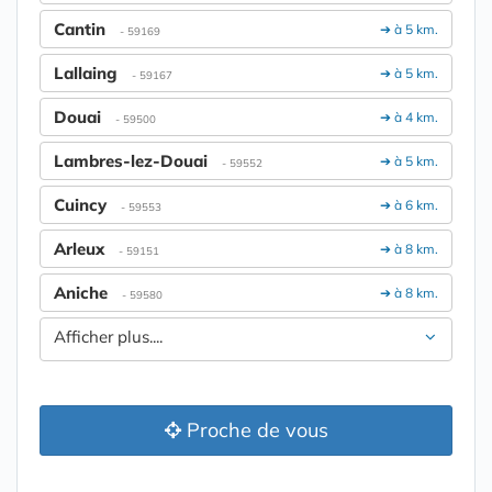
Cantin
➔ à 5 km.
- 59169
Lallaing
➔ à 5 km.
- 59167
Douai
➔ à 4 km.
- 59500
Lambres-lez-Douai
➔ à 5 km.
- 59552
Cuincy
➔ à 6 km.
- 59553
Arleux
➔ à 8 km.
- 59151
Aniche
➔ à 8 km.
- 59580
Afficher plus....
Proche de vous