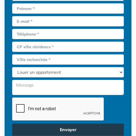
Prénom *
E-mail *
Téléphone *
CP ville résidence *
Ville recherchée *
Envoyer