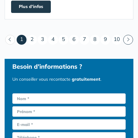
Plus d'infos
(courant)
1
2
3
4
5
6
7
8
9
10
Besoin d'informations ?
Un conseiller vous recontacte
gratuitement
.
Nom *
Prénom *
E-mail *
Téléphone *