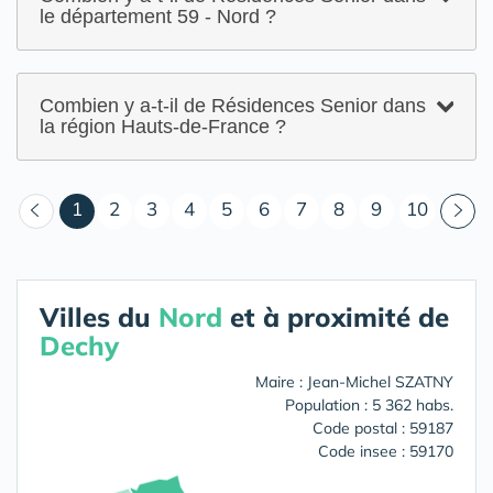
le département 59 - Nord ?
Combien y a-t-il de Résidences Senior dans
la région Hauts-de-France ?
(courant)
1
2
3
4
5
6
7
8
9
10
Villes du
Nord
et à proximité de
Dechy
Maire : Jean-Michel SZATNY
Population : 5 362 habs.
Code postal : 59187
Code insee : 59170