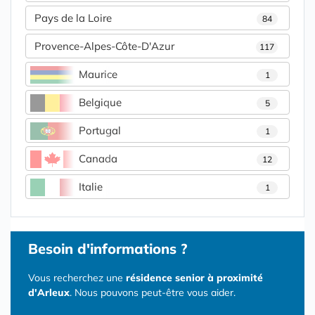
Pays de la Loire
84
Provence-Alpes-Côte-D'Azur
117
Maurice
1
Belgique
5
Portugal
1
Canada
12
Italie
1
Besoin d'informations ?
Vous recherchez une
résidence senior à proximité
d'Arleux
. Nous pouvons peut-être vous aider.