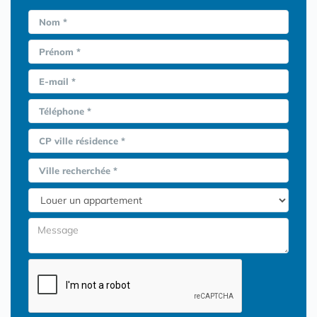
Nom *
Prénom *
E-mail *
Téléphone *
CP ville résidence *
Ville recherchée *