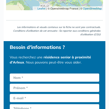
Leaflet
|
© Openstreetmap France | ©
OpenStreetMap
Les informations et visuels contenus sur la fiche ne sont pas contractuels.
Conditions d'utilisation de cet annuaire : Se reporter aux
conditions générales
d'utilisation (CGU)
Besoin d'informations ?
Vous recherchez une
résidence senior à proximité
d'Arleux
. Nous pouvons peut-être vous aider.
Nom *
Prénom *
E-mail *
Téléphone *