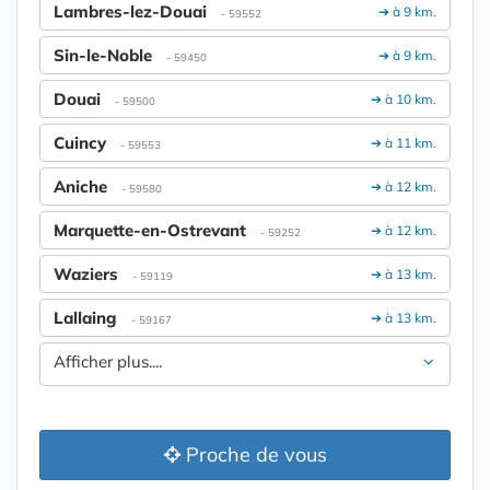
Lambres-lez-Douai
➔ à 9 km.
- 59552
Sin-le-Noble
➔ à 9 km.
- 59450
Douai
➔ à 10 km.
- 59500
Cuincy
➔ à 11 km.
- 59553
Aniche
➔ à 12 km.
- 59580
Marquette-en-Ostrevant
➔ à 12 km.
- 59252
Waziers
➔ à 13 km.
- 59119
Lallaing
➔ à 13 km.
- 59167
Afficher plus....
Proche de vous