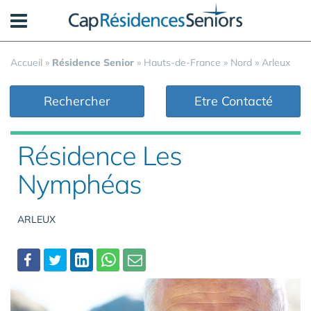
Panneau de gestion des cookies
Accueil
»
Résidence Senior
»
Hauts-de-France
»
Nord
»
Arleux
Rechercher
Etre Contacté
Résidence Les
Nymphéas
ARLEUX
Partager