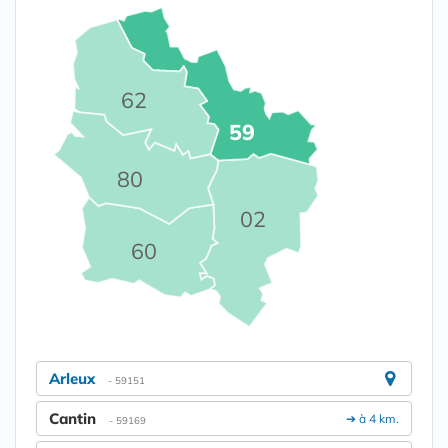
62
59
80
02
60
Arleux
- 59151
Cantin
➔ à 4 km.
- 59169