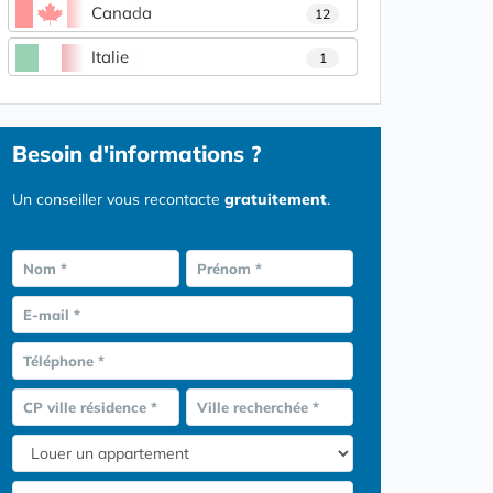
Canada
12
Italie
1
Besoin d'informations ?
Un conseiller vous recontacte
gratuitement
.
Nom *
Prénom *
E-mail *
Téléphone *
CP ville résidence *
Ville recherchée *