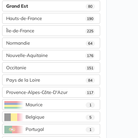
Grand Est
80
Hauts-de-France
190
Île-de-France
225
Normandie
64
Nouvelle-Aquitaine
176
Occitanie
151
Pays de la Loire
84
Provence-Alpes-Côte-D'Azur
117
Maurice
1
Belgique
5
Portugal
1