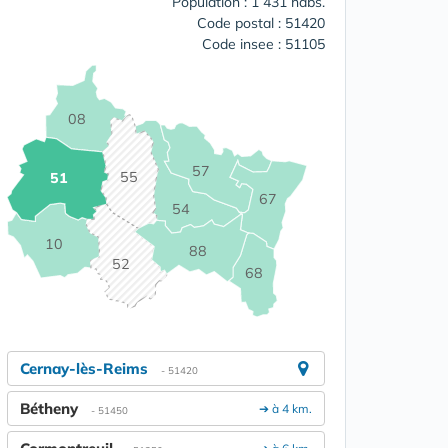
Population : 1 431 habs.
Code postal : 51420
Code insee : 51105
08
57
55
51
67
54
10
88
52
68
Cernay-lès-Reims
- 51420
Bétheny
➔ à 4 km.
- 51450