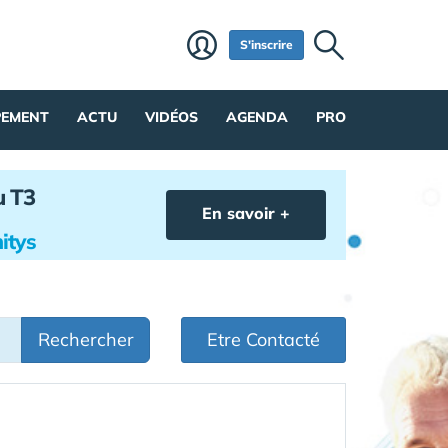
S'inscrire
PEMENT
ACTU
VIDÉOS
AGENDA
PRO
u T3
En savoir +
itys
Rechercher
Etre Contacté