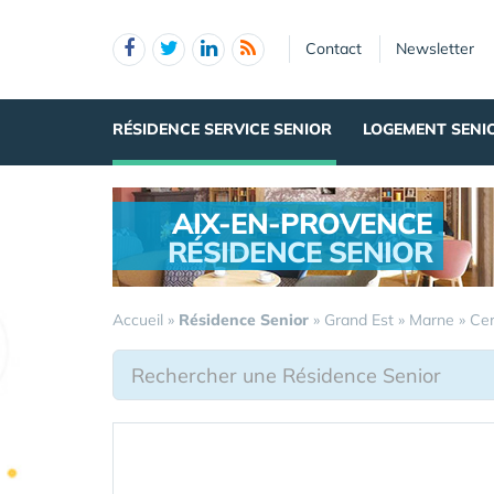
Panneau de gestion des cookies
Contact
Newsletter
RÉSIDENCE SERVICE SENIOR
LOGEMENT SENI
AIX-EN-PROVENCE
RÉSIDENCE SENIOR
.
Accueil
»
Résidence Senior
»
Grand Est
»
Marne
»
Cer