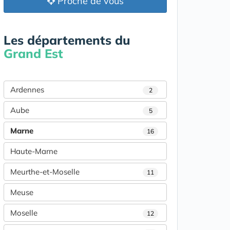
Proche de vous
Les départements du
Grand Est
Ardennes
2
Aube
5
Marne
16
Haute-Marne
Meurthe-et-Moselle
11
Meuse
Moselle
12