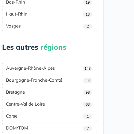
Bas-Rhin
19
Haut-Rhin
13
Vosges
2
Les autres
régions
Auvergne-Rhône-Alpes
148
Bourgogne-Franche-Comté
44
Bretagne
98
Centre-Val de Loire
63
Corse
1
DOM/TOM
7