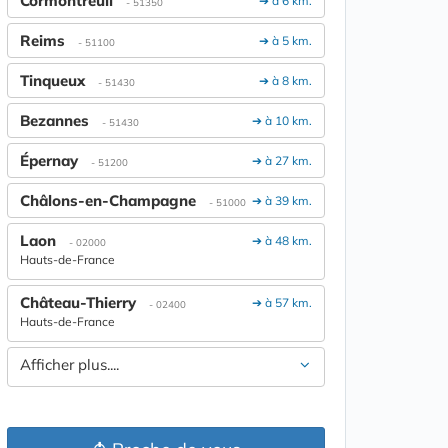
Cormontreuil
➔ à 6 km.
- 51350
Reims
➔ à 5 km.
- 51100
Tinqueux
➔ à 8 km.
- 51430
Bezannes
➔ à 10 km.
- 51430
Épernay
➔ à 27 km.
- 51200
Châlons-en-Champagne
➔ à 39 km.
- 51000
Laon
➔ à 48 km.
- 02000
Hauts-de-France
Château-Thierry
➔ à 57 km.
- 02400
Hauts-de-France
Afficher plus....