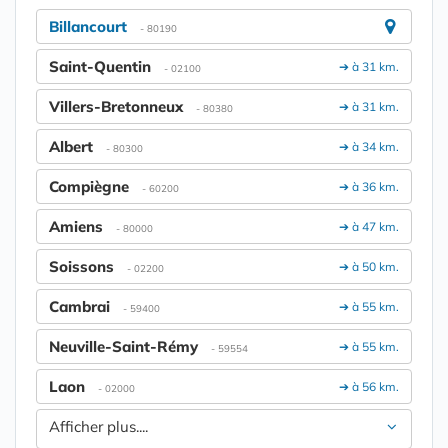
Billancourt
- 80190
Saint-Quentin
➔ à 31 km.
- 02100
Villers-Bretonneux
➔ à 31 km.
- 80380
Albert
➔ à 34 km.
- 80300
Compiègne
➔ à 36 km.
- 60200
Amiens
➔ à 47 km.
- 80000
Soissons
➔ à 50 km.
- 02200
Cambrai
➔ à 55 km.
- 59400
Neuville-Saint-Rémy
➔ à 55 km.
- 59554
Laon
➔ à 56 km.
- 02000
Afficher plus....