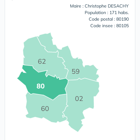
Maire : Christophe DESACHY
Population : 171 habs.
Code postal : 80190
Code insee : 80105
62
59
80
02
60