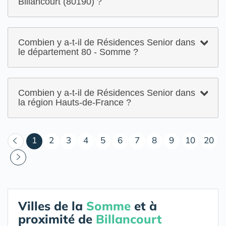
Billancourt (80190) ?
Combien y a-t-il de Résidences Senior dans
le département 80 - Somme ?
Combien y a-t-il de Résidences Senior dans
la région Hauts-de-France ?
(courant)
1
2
3
4
5
6
7
8
9
10
20
Villes de la
Somme
et à
proximité de
Billancourt