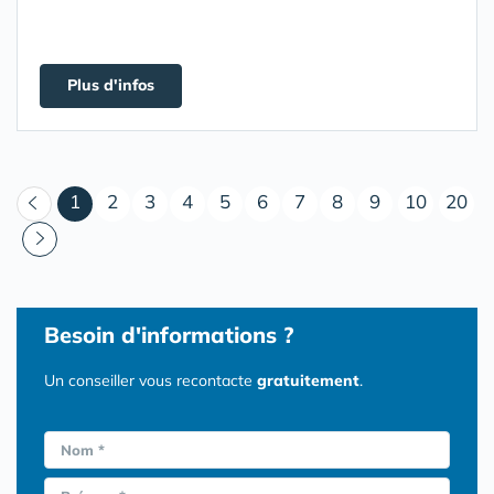
Plus d'infos
(courant)
1
2
3
4
5
6
7
8
9
10
20
Besoin d'informations ?
Un conseiller vous recontacte
gratuitement
.
Nom *