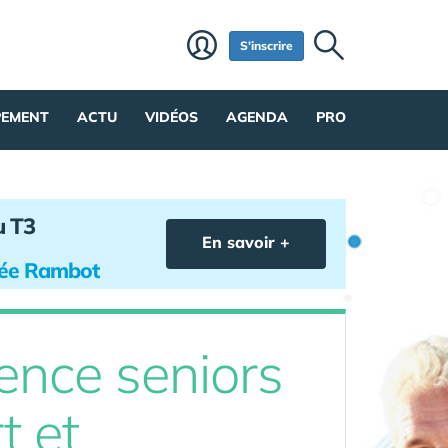
S'inscrire
PEMENT
ACTU
VIDÉOS
AGENDA
PRO
u T3
En savoir +
hée Rambot
ence seniors
t et