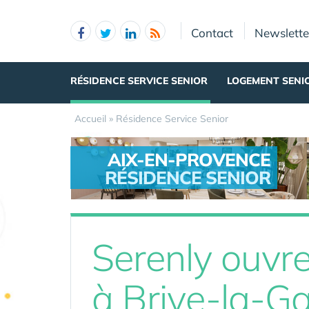
Panneau de gestion des cookies
Contact
Newslette
RÉSIDENCE SERVICE SENIOR
LOGEMENT SENI
Accueil
»
Résidence Service Senior
AIX-EN-PROVENCE
RÉSIDENCE SENIOR
.
Serenly ouvre
à Brive-la-Gai