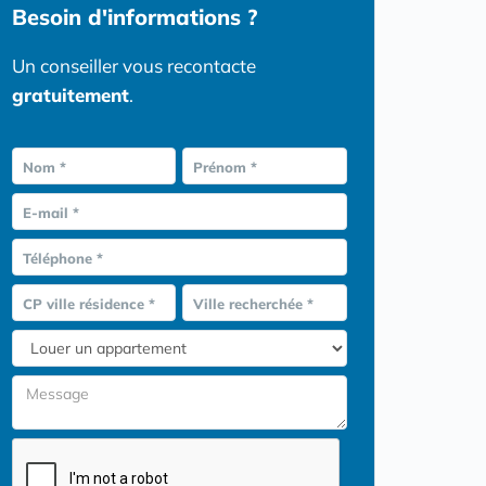
Besoin d'informations ?
Un conseiller vous recontacte
gratuitement
.
Nom *
Prénom *
E-mail *
Téléphone *
CP ville résidence *
Ville recherchée *