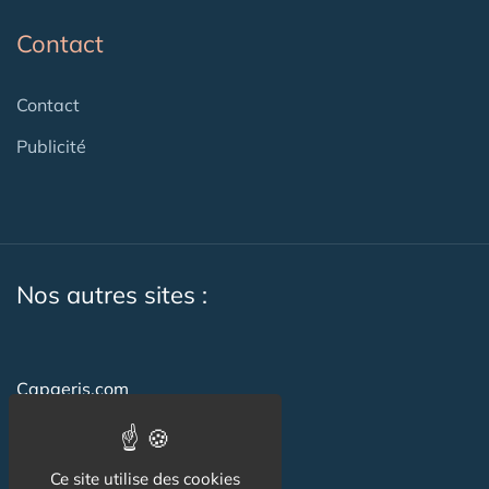
Contact
Contact
Publicité
Nos autres sites :
Capgeris.com
Seniorissimmo.com
Emploi-formation-sante.com
Ce site utilise des cookies