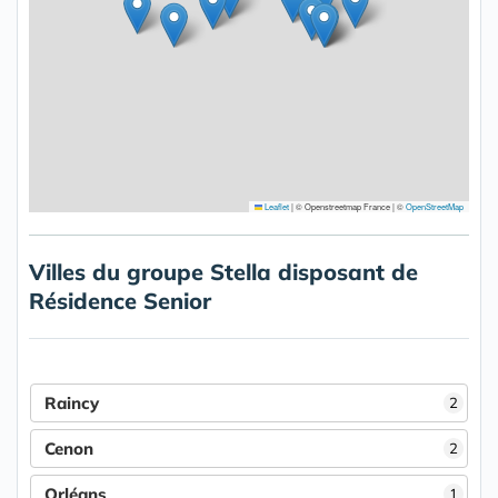
Leaflet
|
© Openstreetmap France | ©
OpenStreetMap
Villes du groupe Stella disposant de
Résidence Senior
Raincy
2
Cenon
2
Orléans
1