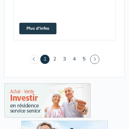
Plus d'infos
(courant)
1
2
3
4
5