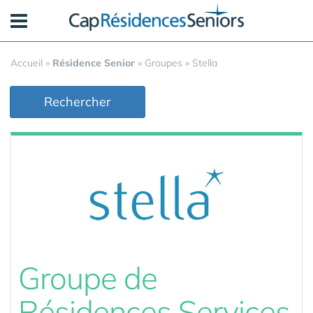
Panneau de gestion des cookies
Accueil
»
Résidence Senior
»
Groupes
»
Stella
Rechercher
Groupe de
Résidences Services