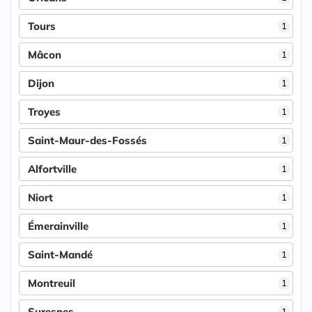
Tours
1
Mâcon
1
Dijon
1
Troyes
1
Saint-Maur-des-Fossés
1
Alfortville
1
Niort
1
Émerainville
1
Saint-Mandé
1
Montreuil
1
Suresnes
1