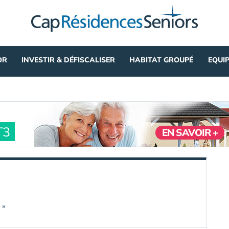
OR
INVESTIR & DÉFISCALISER
HABITAT GROUPÉ
EQUI
T3
EN SAVOIR +
 »