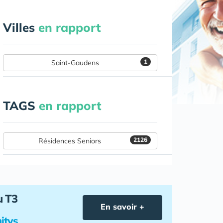
Villes
en rapport
1
Saint-Gaudens
TAGS
en rapport
2126
Résidences Seniors
u T3
En savoir +
itys