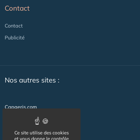
Contact
Contact
Publicité
Nos autres sites :
Capgeris.com
Seniorissimmo.com
Emploi-formation-sante.com
Ce site utilise des cookies
et vous donne le contrôle