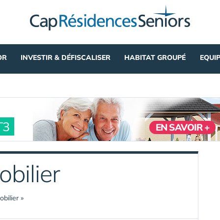
OR
INVESTIR & DÉFISCALISER
HABITAT GROUPÉ
EQUI
T3
EN SAVOIR +
bilier
bilier »