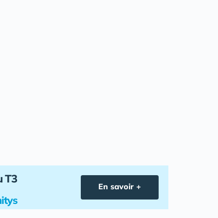
u T3
En savoir +
itys