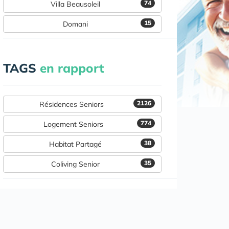
74
Villa Beausoleil
15
Domani
TAGS
en rapport
2126
Résidences Seniors
774
Logement Seniors
38
Habitat Partagé
35
Coliving Senior