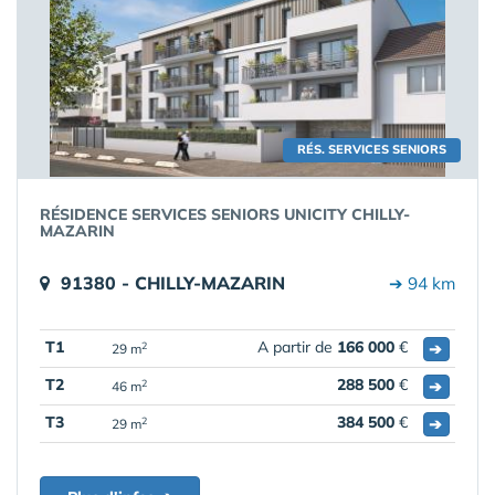
RÉS. SERVICES SENIORS
RÉSIDENCE SERVICES SENIORS UNICITY CHILLY-
MAZARIN
91380 - CHILLY-MAZARIN
➔ 94 km
T1
A partir de
166 000
€
➔
2
29 m
T2
288 500
€
➔
2
46 m
T3
384 500
€
➔
2
29 m