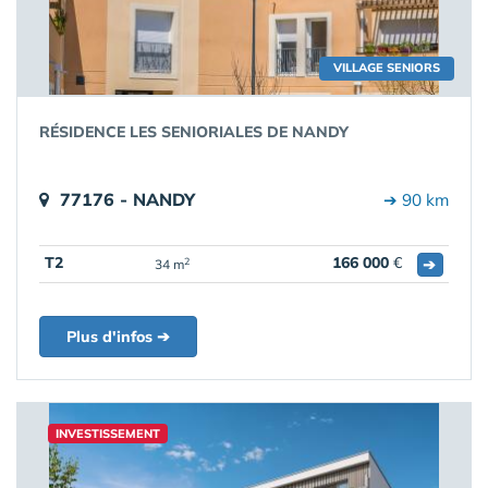
VILLAGE SENIORS
RÉSIDENCE LES SENIORIALES DE NANDY
77176 - NANDY
➔ 90 km
T2
166 000
€
➔
2
34 m
Plus d'infos ➔
INVESTISSEMENT