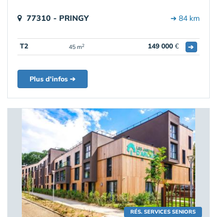
77310 - PRINGY
➔ 84 km
T2
149 000
€
➔
2
45 m
Plus d'infos ➔
RÉS. SERVICES SENIORS