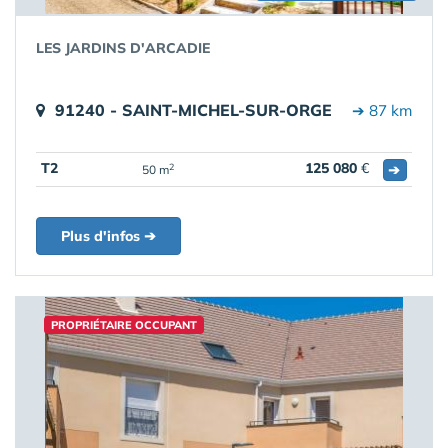
LES JARDINS D'ARCADIE
91240 - SAINT-MICHEL-SUR-ORGE
➔ 87 km
T2
125 080
€
➔
2
50 m
Plus d'infos ➔
PROPRIÉTAIRE OCCUPANT