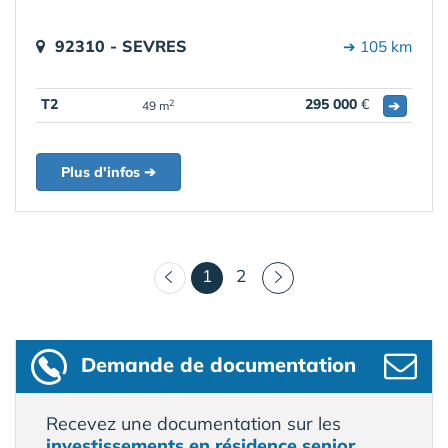
92310 - SEVRES
➔ 105 km
T2
295 000
€
➔
2
49 m
Plus d'infos ➔
(courant)
1
2
Demande de documentation
Recevez une documentation sur les
investissements en résidence senior
.