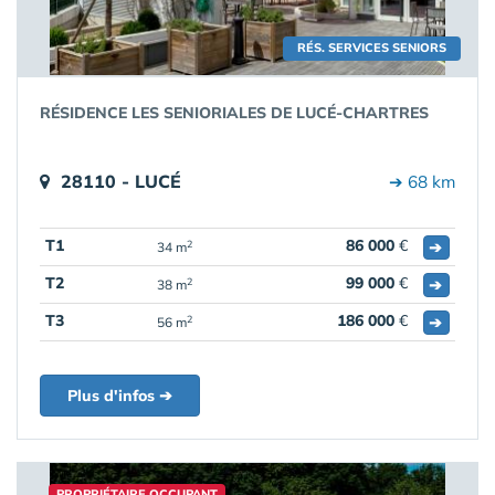
RÉS. SERVICES SENIORS
RÉSIDENCE LES SENIORIALES DE LUCÉ-CHARTRES
28110 - LUCÉ
➔ 68 km
T1
86 000
€
➔
2
34 m
T2
99 000
€
➔
2
38 m
T3
186 000
€
➔
2
56 m
Plus d'infos ➔
PROPRIÉTAIRE OCCUPANT