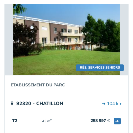
RÉS. SERVICES SENIORS
ETABLISSEMENT DU PARC
92320 - CHATILLON
➔ 104 km
T2
258 997
€
➔
2
43 m