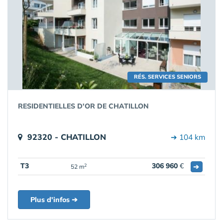
RÉS. SERVICES SENIORS
RESIDENTIELLES D'OR DE CHATILLON
92320 - CHATILLON
➔ 104 km
T3
306 960
€
➔
2
52 m
Plus d'infos ➔