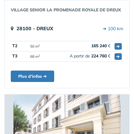
VILLAGE SENIOR LA PROMENADE ROYALE DE DREUX
28100 - DREUX
➔ 100 km
T2
165 240
€
➔
2
50 m
T3
A partir de
224 760
€
➔
2
68 m
Plus d'infos ➔