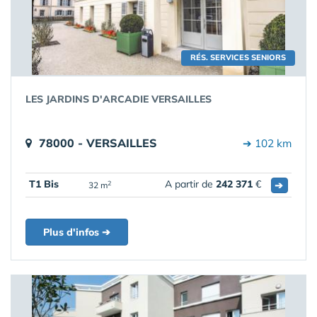
RÉS. SERVICES SENIORS
LES JARDINS D'ARCADIE VERSAILLES
78000 - VERSAILLES
➔ 102 km
T1 Bis
A partir de
242 371
€
➔
2
32 m
Plus d'infos ➔