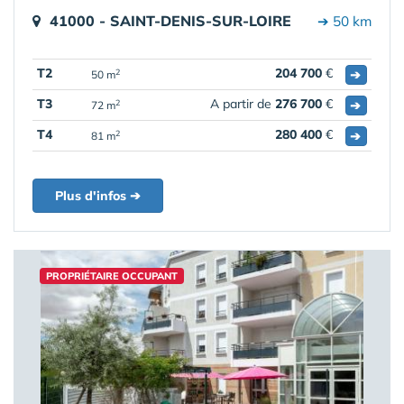
41000 - SAINT-DENIS-SUR-LOIRE
➔ 50 km
T2
204 700
€
➔
2
50 m
T3
A partir de
276 700
€
➔
2
72 m
T4
280 400
€
➔
2
81 m
Plus d'infos ➔
PROPRIÉTAIRE OCCUPANT