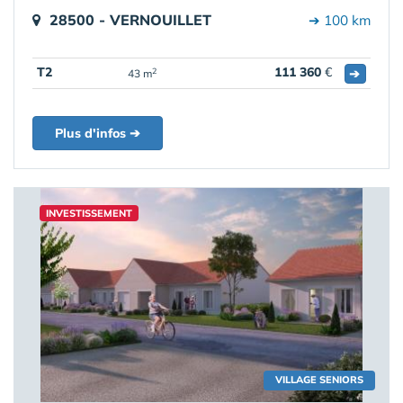
28500 - VERNOUILLET
➔ 100 km
T2
111 360
€
➔
2
43 m
Plus d'infos ➔
INVESTISSEMENT
VILLAGE SENIORS