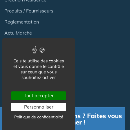
Produits / Fournisseurs
Réglementation
Actu Marché
Emploi
Formation
Ce site utilise des cookies
et vous donne le contrôle
sur ceux que vous
Habitat Groupé Senior
souhaitez activer
Habitat Partagé
Tout accepter
Béguinage
Personnaliser
Besoin d'informations ? Faites vous
Papy Loft
Politique de confidentialité
accompagner !
Habitat Intelligent - Smart Home