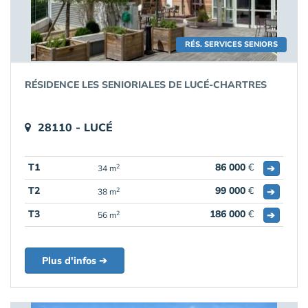
RÉS. SERVICES SENIORS
RÉSIDENCE LES SENIORIALES DE LUCÉ-CHARTRES
28110 - LUCÉ
T1
86 000
€
➔
2
34 m
T2
99 000
€
➔
2
38 m
T3
186 000
€
➔
2
56 m
Plus d'infos ➔