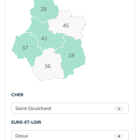
28
45
41
37
18
36
CHER
Saint-Doulchard
1
EURE-ET-LOIR
Dreux
4