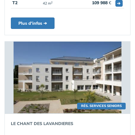
T2
109 988
€
➔
2
42 m
Plus d'infos ➔
RÉS. SERVICES SENIORS
LE CHANT DES LAVANDIERES