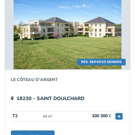
RÉS. SERVICES SENIORS
LE CÔTEAU D'ARGENT
18230 - SAINT DOULCHARD
T2
100 300
€
➔
2
44 m