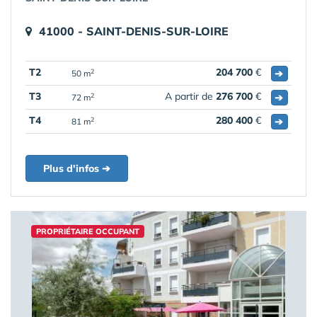
41000 - SAINT-DENIS-SUR-LOIRE
T2
204 700
€
➔
2
50 m
T3
A partir de
276 700
€
➔
2
72 m
T4
280 400
€
➔
2
81 m
Plus d'infos ➔
PROPRIÉTAIRE OCCUPANT