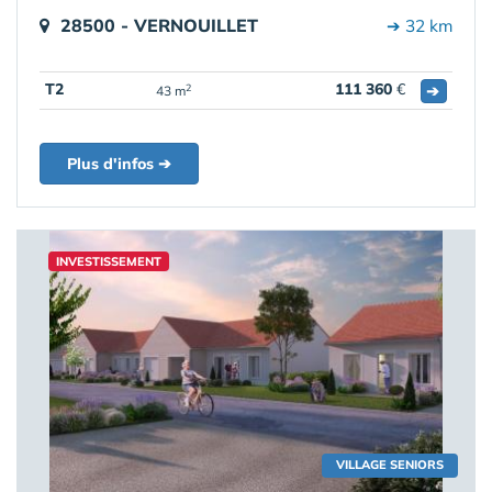
28500 - VERNOUILLET
➔ 32 km
T2
111 360
€
➔
2
43 m
Plus d'infos ➔
INVESTISSEMENT
VILLAGE SENIORS