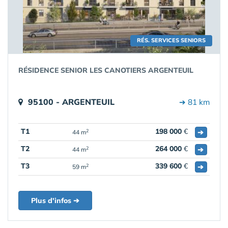
RÉS. SERVICES SENIORS
RÉSIDENCE SENIOR LES CANOTIERS ARGENTEUIL
95100 - ARGENTEUIL
➔ 81 km
T1
198 000
€
➔
2
44 m
T2
264 000
€
➔
2
44 m
T3
339 600
€
➔
2
59 m
Plus d'infos ➔