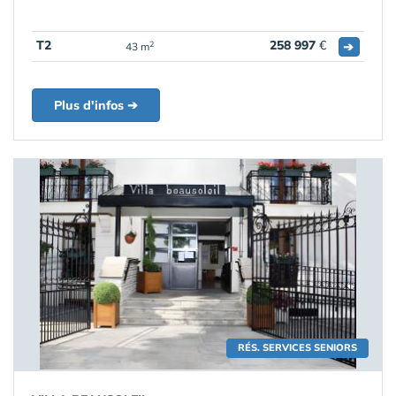
T2
258 997
€
➔
2
43 m
Plus d'infos ➔
RÉS. SERVICES SENIORS