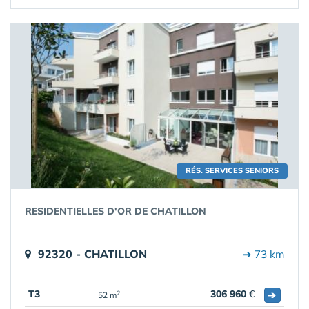
RÉS. SERVICES SENIORS
RESIDENTIELLES D'OR DE CHATILLON
92320 - CHATILLON
➔ 73 km
T3
306 960
€
➔
2
52 m