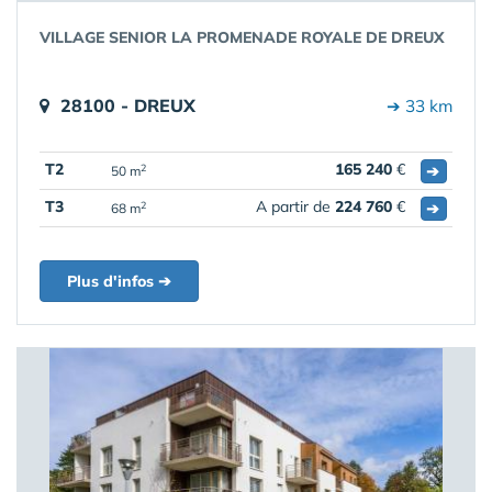
VILLAGE SENIOR LA PROMENADE ROYALE DE DREUX
28100 - DREUX
➔ 33 km
T2
165 240
€
➔
2
50 m
T3
A partir de
224 760
€
➔
2
68 m
Plus d'infos ➔