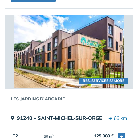
RÉS. SERVICES SENIORS
LES JARDINS D'ARCADIE
91240 - SAINT-MICHEL-SUR-ORGE
➔ 66 km
T2
125 080
€
➔
2
50 m