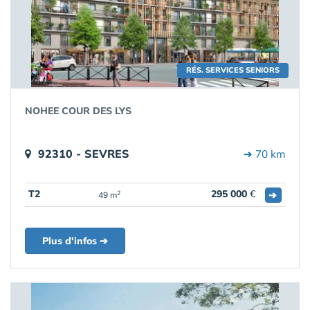
RÉS. SERVICES SENIORS
NOHEE COUR DES LYS
92310 - SEVRES
➔ 70 km
T2
295 000
€
➔
2
49 m
Plus d'infos ➔