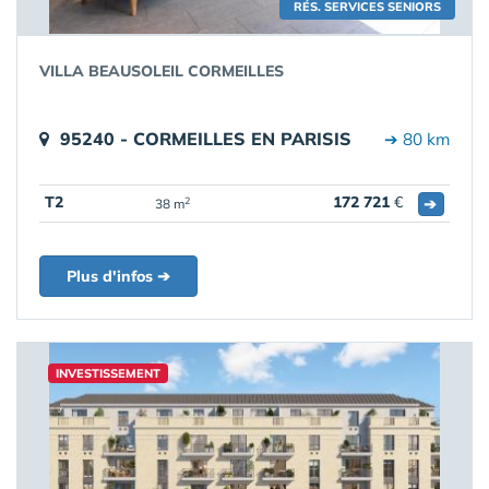
RÉS. SERVICES SENIORS
VILLA BEAUSOLEIL CORMEILLES
95240 - CORMEILLES EN PARISIS
➔ 80 km
T2
172 721
€
➔
2
38 m
Plus d'infos ➔
INVESTISSEMENT