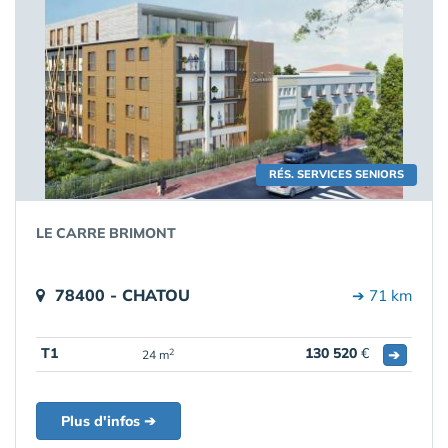
RÉS. SERVICES SENIORS
LE CARRE BRIMONT
78400 - CHATOU
➔ 71 km
T1
130 520
€
➔
2
24 m
Plus d'infos ➔