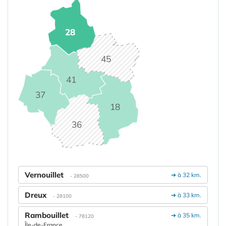
28
45
41
37
18
36
Vernouillet
➔ à 32 km.
- 28500
Dreux
➔ à 33 km.
- 28100
Rambouillet
➔ à 35 km.
- 78120
Île-de-France