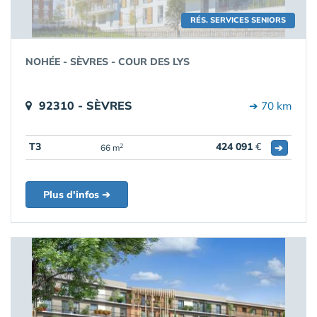
RÉS. SERVICES SENIORS
NOHÉE - SÈVRES - COUR DES LYS
92310 - SÈVRES
➔ 70 km
T3
424 091
€
➔
2
66 m
Plus d'infos ➔