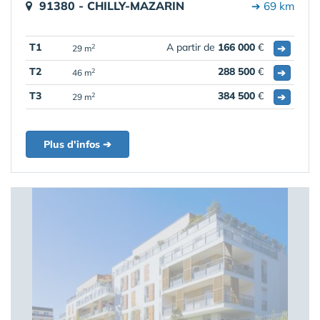
91380 - CHILLY-MAZARIN
➔ 69 km
T1
A partir de
166 000
€
➔
2
29 m
T2
288 500
€
➔
2
46 m
T3
384 500
€
➔
2
29 m
Plus d'infos ➔