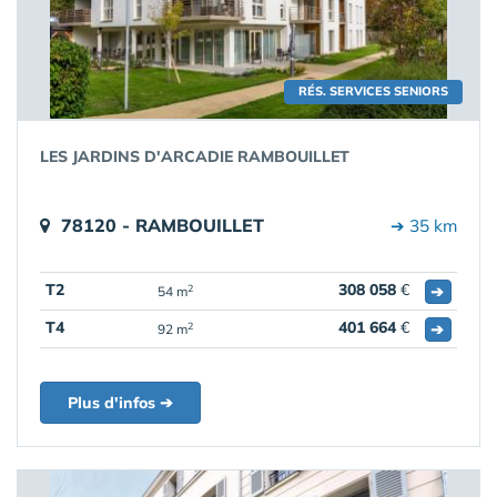
RÉS. SERVICES SENIORS
LES JARDINS D'ARCADIE RAMBOUILLET
78120 - RAMBOUILLET
➔ 35 km
T2
308 058
€
➔
2
54 m
T4
401 664
€
➔
2
92 m
Plus d'infos ➔