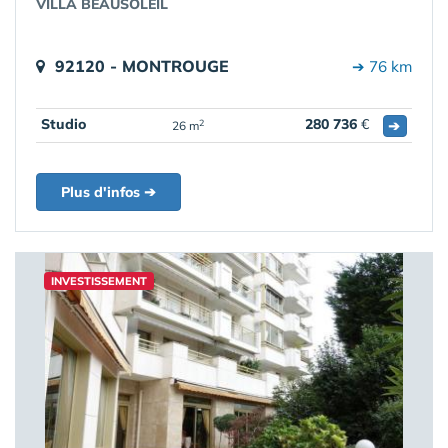
VILLA BEAUSOLEIL
92120 - MONTROUGE
➔ 76 km
Studio
280 736
€
➔
2
26 m
Plus d'infos ➔
INVESTISSEMENT