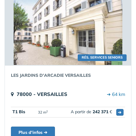
RÉS. SERVICES SENIORS
LES JARDINS D'ARCADIE VERSAILLES
78000 - VERSAILLES
➔ 64 km
T1 Bis
A partir de
242 371
€
➔
2
32 m
Plus d'infos ➔