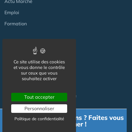
Actu Marché
Emploi
Formation
Habitat Groupé Senior
Ce site utilise des cookies
Habitat Partagé
et vous donne le contrôle
sur ceux que vous
Béguinage
souhaitez activer
Papy Loft
Habitat Intelligent - Smart Home
Tout accepter
Habitat coopératif
Personnaliser
Besoin d'informations ? Faites vous
Habitat intergénérationnel
Politique de confidentialité
accompagner !