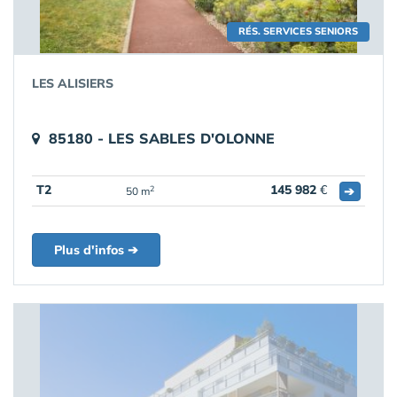
RÉS. SERVICES SENIORS
LES ALISIERS
85180 - LES SABLES D'OLONNE
T2
145 982
€
➔
2
50 m
Plus d'infos ➔