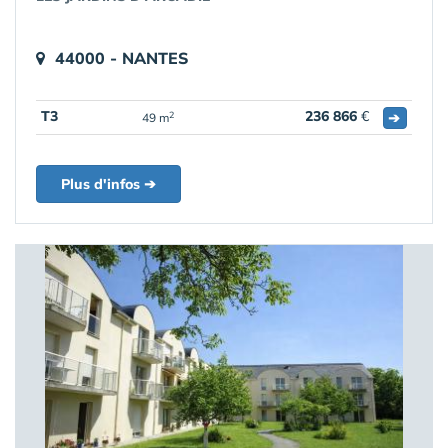
44000 - NANTES
T3
236 866
€
➔
2
49 m
Plus d'infos ➔