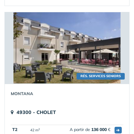
RÉS. SERVICES SENIORS
MONTANA
49300 - CHOLET
T2
A partir de
136 000
€
➔
2
42 m