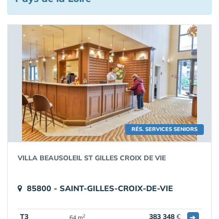
RÉS. SERVICES SENIORS
VILLA BEAUSOLEIL ST GILLES CROIX DE VIE
85800 - SAINT-GILLES-CROIX-DE-VIE
T3
383 348
€
➔
2
64 m