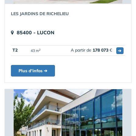
LES JARDINS DE RICHELIEU
85400 - LUCON
T2
A partir de
178 073
€
➔
2
43 m
Plus d'infos ➔