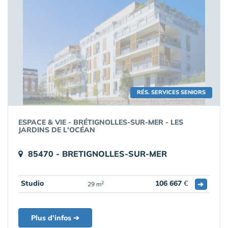
RÉS. SERVICES SENIORS
ESPACE & VIE - BRÉTIGNOLLES-SUR-MER - LES
JARDINS DE L'OCÉAN
85470 - BRETIGNOLLES-SUR-MER
Studio
106 667
€
➔
2
29 m
Plus d'infos ➔