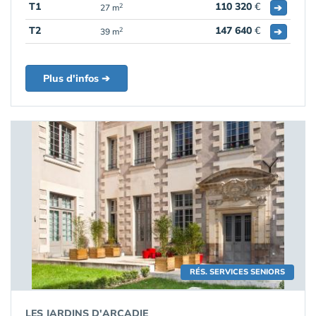
T1
110 320
€
➔
2
27 m
T2
147 640
€
➔
2
39 m
Plus d'infos ➔
RÉS. SERVICES SENIORS
LES JARDINS D'ARCADIE