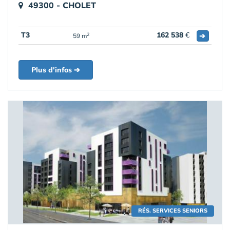
49300 - CHOLET
T3
162 538
€
➔
2
59 m
Plus d'infos ➔
RÉS. SERVICES SENIORS