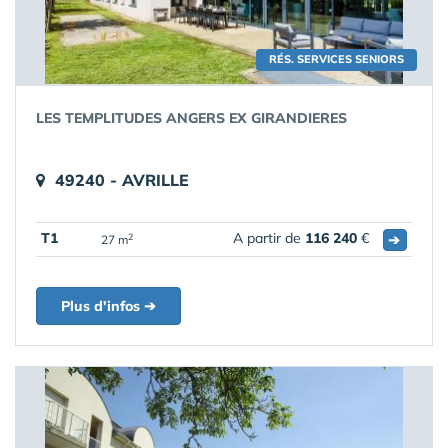
RÉS. SERVICES SENIORS
LES TEMPLITUDES ANGERS EX GIRANDIERES
49240 - AVRILLE
T1
A partir de
116 240
€
➔
2
27 m
Plus d'infos ➔