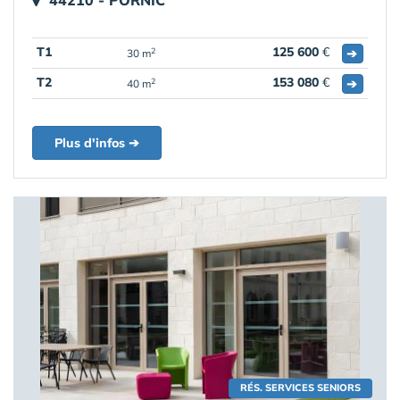
44210 - PORNIC
T1
125 600
€
➔
2
30 m
T2
153 080
€
➔
2
40 m
Plus d'infos ➔
RÉS. SERVICES SENIORS