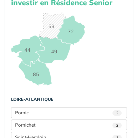
investir en Résidence Senior
53
72
44
49
85
LOIRE-ATLANTIQUE
Pornic
2
Pornichet
2
Saint-Herblain
1