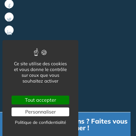
Informations
Ce site utilise des cookies
et vous donne le contrôle
CGU
sur ceux que vous
souhaitez activer
Mentions légales
Tout accepter
Contact
Personnaliser
Besoin d'informations ? Faites vous
Politique de confidentialité
Contact
accompagner !
Publicité