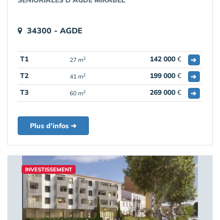
SENIORIALES D'AGDE MIRABEL
34300 - AGDE
T1
142 000
€
➔
2
27 m
T2
199 000
€
➔
2
41 m
T3
269 000
€
➔
2
60 m
Plus d'infos ➔
INVESTISSEMENT