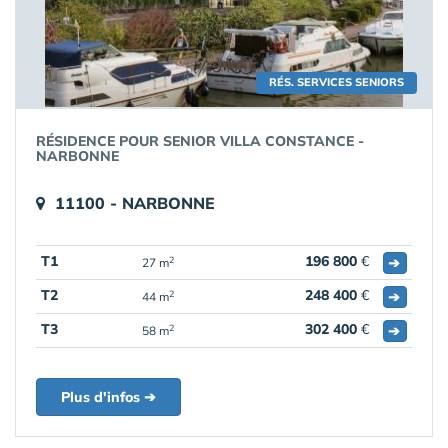
RÉS. SERVICES SENIORS
RÉSIDENCE POUR SENIOR VILLA CONSTANCE -
NARBONNE
11100 - NARBONNE
T1
196 800
€
➔
2
27 m
T2
248 400
€
➔
2
44 m
T3
302 400
€
➔
2
58 m
Plus d'infos ➔