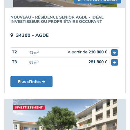
RÉS. SERVICES SENIORS
NOUVEAU - RÉSIDENCE SENIOR AGDE - IDÉAL
INVESTISSEUR OU PROPRIÉTAIRE OCCUPANT
34300 - AGDE
T2
A partir de
210 800
€
➔
2
42 m
T3
281 800
€
➔
2
63 m
Plus d'infos ➔
INVESTISSEMENT