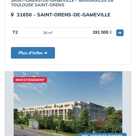
SAINT-ORENS-DE-GAMEVILLE - SENIORIALES DE
TOULOUSE SAINT-ORENS
31650 - SAINT-ORENS-DE-GAMEVILLE
T2
191 000
€
➔
2
36 m
Plus d'infos ➔
INVESTISSEMENT