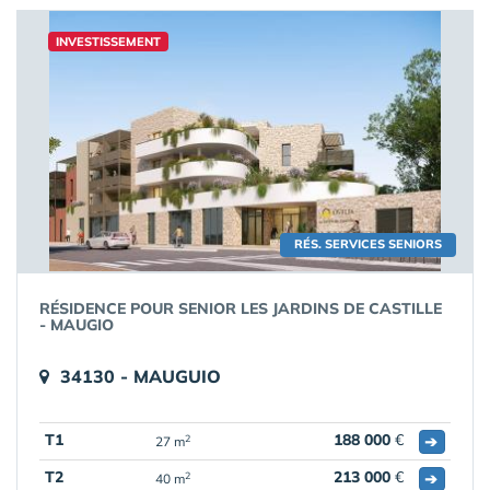
INVESTISSEMENT
RÉS. SERVICES SENIORS
RÉSIDENCE POUR SENIOR LES JARDINS DE CASTILLE
- MAUGIO
34130 - MAUGUIO
T1
188 000
€
➔
2
27 m
T2
213 000
€
➔
2
40 m