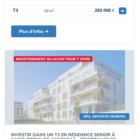
T3
293 000
€
➔
2
59 m
Plus d'infos ➔
INVESTISSEMENT OU ACHAT POUR Y VIVRE
RÉS. SERVICES SENIORS
INVESTIR DANS UN T2 EN RÉSIDENCE SENIOR À