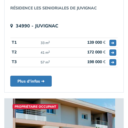
RÉSIDENCE LES SENIORIALES DE JUVIGNAC
34990 - JUVIGNAC
T1
139 000
€
➔
2
33 m
T2
172 000
€
➔
2
41 m
T3
198 000
€
➔
2
57 m
Plus d'infos ➔
PROPRIÉTAIRE OCCUPANT