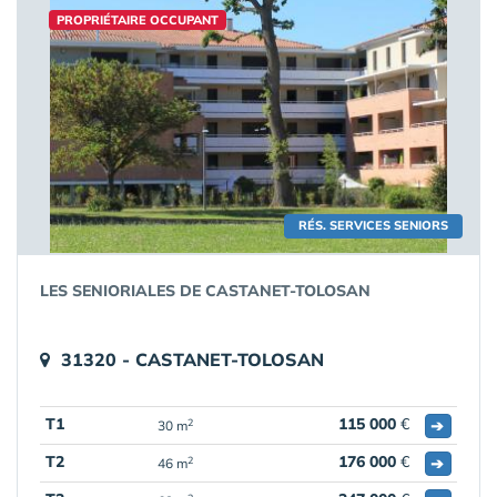
PROPRIÉTAIRE OCCUPANT
RÉS. SERVICES SENIORS
LES SENIORIALES DE CASTANET-TOLOSAN
31320 - CASTANET-TOLOSAN
T1
115 000
€
➔
2
30 m
T2
176 000
€
➔
2
46 m