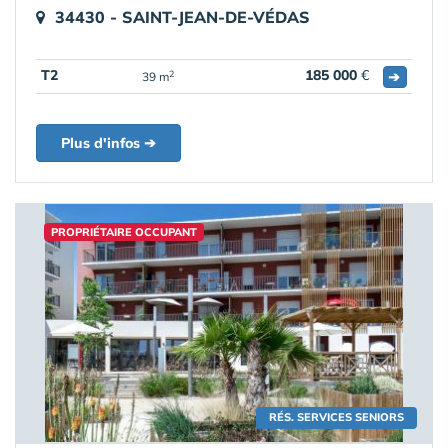
34430 - SAINT-JEAN-DE-VÉDAS
T2
185 000
€
➔
2
39 m
Plus d'infos ➔
PROPRIÉTAIRE OCCUPANT
RÉS. SERVICES SENIORS