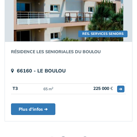
RÉS. SERVICES SENIORS
RÉSIDENCE LES SENIORIALES DU BOULOU
66160 - LE BOULOU
T3
225 000
€
➔
2
65 m
Plus d'infos ➔