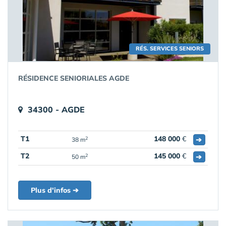
RÉS. SERVICES SENIORS
RÉSIDENCE SENIORIALES AGDE
34300 - AGDE
T1
148 000
€
➔
2
38 m
T2
145 000
€
➔
2
50 m
Plus d'infos ➔