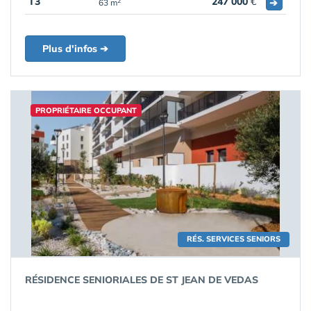
T3
247 000
€
➔
2
63 m
Plus d'infos ➔
PROPRIÉTAIRE OCCUPANT
RÉS. SERVICES SENIORS
RÉSIDENCE SENIORIALES DE ST JEAN DE VEDAS