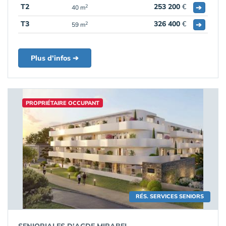
T2
253 200
€
➔
2
40 m
T3
326 400
€
➔
2
59 m
Plus d'infos ➔
PROPRIÉTAIRE OCCUPANT
RÉS. SERVICES SENIORS