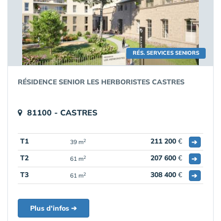
RÉS. SERVICES SENIORS
RÉSIDENCE SENIOR LES HERBORISTES CASTRES
81100 - CASTRES
T1
211 200
€
➔
2
39 m
T2
207 600
€
➔
2
61 m
T3
308 400
€
➔
2
61 m
Plus d'infos ➔