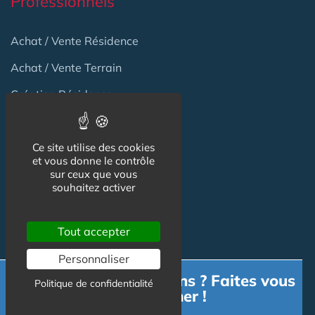
Professionnels
Achat / Vente Résidence
Achat / Vente Terrain
Création Résidence
Produits / Fournisseurs
Réglementation
Ce site utilise des cookies
et vous donne le contrôle
Actu Marché
sur ceux que vous
souhaitez activer
Emploi
Formation
Tout accepter
Personnaliser
Habitat Groupé Senior
Besoin d'informations ? Faites vous
Politique de confidentialité
accompagner !