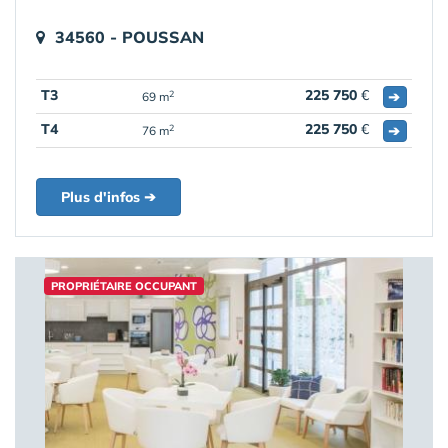
34560 - POUSSAN
T3
225 750
€
➔
2
69 m
T4
225 750
€
➔
2
76 m
Plus d'infos ➔
PROPRIÉTAIRE OCCUPANT