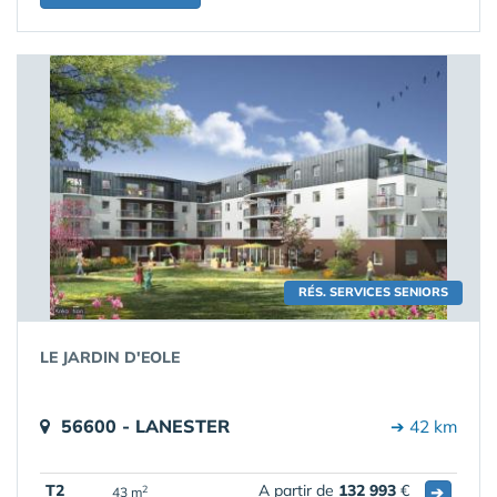
RÉS. SERVICES SENIORS
LE JARDIN D'EOLE
56600 - LANESTER
➔ 42 km
T2
A partir de
132 993
€
➔
2
43 m