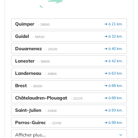
Quimper
➔ à 21 km.
- 29000
Guidel
➔ à 32 km.
- 56520
Douarnenez
➔ à 40 km.
- 29100
Lanester
➔ à 42 km.
- 56600
Landerneau
➔ à 63 km.
- 29800
Brest
➔ à 68 km.
- 29200
Châtelaudren-Plouagat
➔ à 89 km.
- 22170
Saint-Julien
➔ à 93 km.
- 22940
Perros-Guirec
➔ à 99 km.
- 22700
Afficher plus....