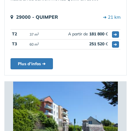
29000 - QUIMPER
➔ 21 km
T2
A partir de
181 800
€
➔
2
37 m
T3
251 520
€
➔
2
60 m
Plus d'infos ➔