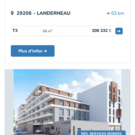
29206 - LANDERNEAU
➔ 63 km
T3
206 232
€
➔
2
68 m
Plus d'infos ➔
RÉS. SERVICES SENIORS