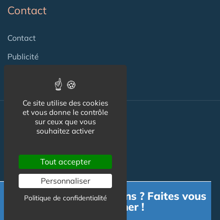
Contact
Contact
Publicité
Ce site utilise des cookies
et vous donne le contrôle
Nos autres sites :
sur ceux que vous
souhaitez activer
Tout accepter
Capgeris.com
Personnaliser
Seniorissimmo.com
Besoin d'informations ? Faites vous
Politique de confidentialité
Emploi-formation-sante.com
accompagner !