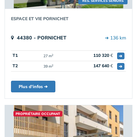
RÉS. SERVICES SENIORS
ESPACE ET VIE PORNICHET
44380 - PORNICHET
➔ 136 km
T1
110 320
€
➔
2
27 m
T2
147 640
€
➔
2
39 m
Plus d'infos ➔
PROPRIÉTAIRE OCCUPANT