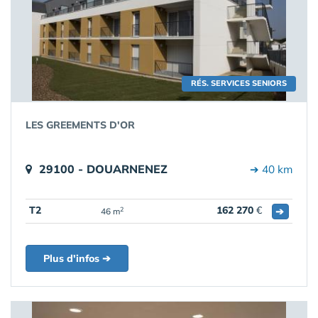
RÉS. SERVICES SENIORS
LES GREEMENTS D'OR
29100 - DOUARNENEZ
➔ 40 km
T2
162 270
€
➔
2
46 m
Plus d'infos ➔