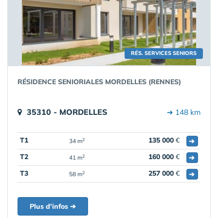
RÉS. SERVICES SENIORS
RÉSIDENCE SENIORIALES MORDELLES (RENNES)
35310 - MORDELLES
➔ 148 km
T1
135 000
€
➔
2
34 m
T2
160 000
€
➔
2
41 m
T3
257 000
€
➔
2
58 m
Plus d'infos ➔