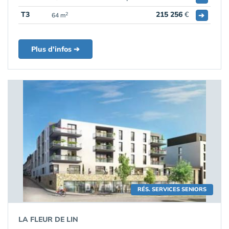
T3
215 256
€
➔
2
64 m
Plus d'infos ➔
RÉS. SERVICES SENIORS
LA FLEUR DE LIN