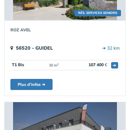
RÉS. SERVICES SENIORS
ROZ AVEL
56520 - GUIDEL
➔ 32 km
T1 Bis
107 400
€
➔
2
30 m
Plus d'infos ➔