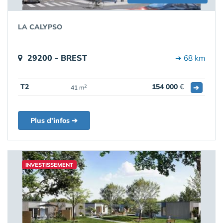
LA CALYPSO
29200 - BREST
➔ 68 km
T2
154 000
€
➔
2
41 m
Plus d'infos ➔
INVESTISSEMENT