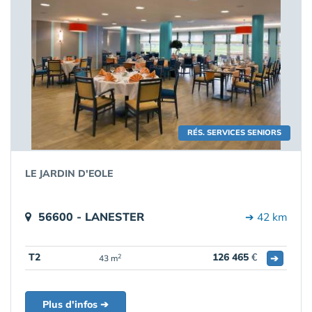
RÉS. SERVICES SENIORS
LE JARDIN D'EOLE
56600 - LANESTER
➔ 42 km
T2
126 465
€
➔
2
43 m
Plus d'infos ➔