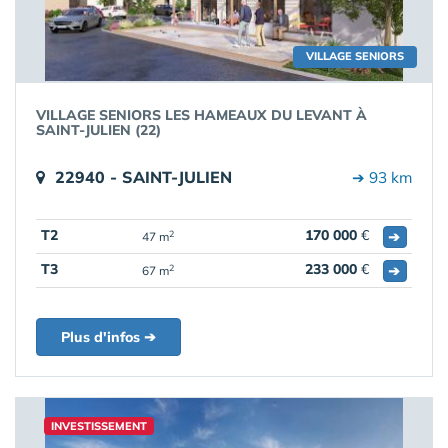
VILLAGE SENIORS
VILLAGE SENIORS LES HAMEAUX DU LEVANT À
SAINT-JULIEN (22)
22940 - SAINT-JULIEN
➔ 93 km
T2
170 000
€
➔
2
47 m
T3
233 000
€
➔
2
67 m
Plus d'infos ➔
INVESTISSEMENT