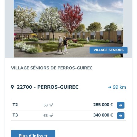
VILLAGE SENIORS
VILLAGE SÉNIORS DE PERROS-GUIREC
22700 - PERROS-GUIREC
➔ 99 km
T2
285 000
€
➔
2
53 m
T3
340 000
€
➔
2
63 m
Plus d'infos ➔