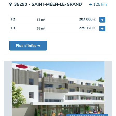
35290 - SAINT-MÉEN-LE-GRAND
➔ 125 km
T2
207 000
€
➔
2
53 m
T3
225 720
€
➔
2
63 m
Plus d'infos ➔