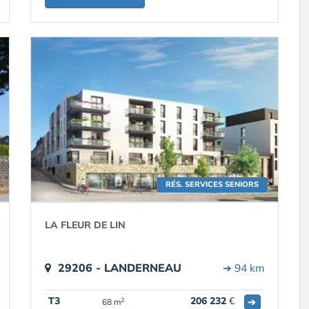
RÉS. SERVICES SENIORS
LA FLEUR DE LIN
29206 - LANDERNEAU
➔ 94 km
T3
206 232
€
➔
2
68 m