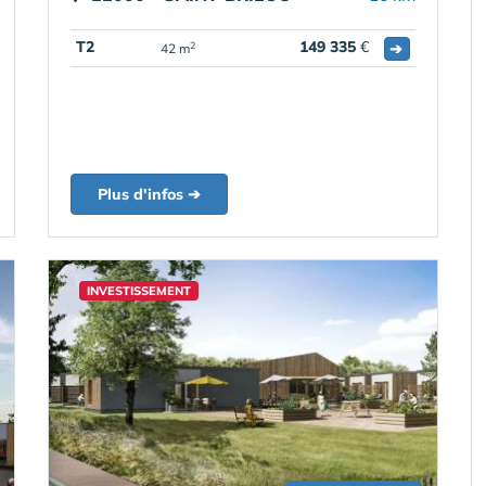
T2
149 335
€
➔
2
42 m
Plus d'infos ➔
INVESTISSEMENT