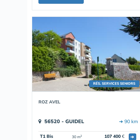
RÉS. SERVICES SENIORS
ROZ AVEL
56520 - GUIDEL
➔ 90 km
T1 Bis
107 400
€
➔
2
30 m