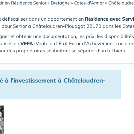
tir en Résidence Senior
»
Bretagne
»
Cotes-d'Armor
»
Châtelaudre
et défiscaliser dans un
appartement
en
Résidence avec Servi
e pour Senior
à Châtelaudren-Plouagat 22170 dans les Cote
gner et obtenir une documentation, les prix, les disponibilité
oposés en
VEFA
(V
ente en l'État Futur d'Achèvement ) ou en
r
par des propriétaires souhaitant se séparer d'un tel bien)
 à l'investissement à Châtelaudren-