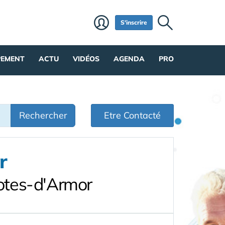
S'inscrire
PEMENT
ACTU
VIDÉOS
AGENDA
PRO
Rechercher
Etre Contacté
r
otes-d'Armor