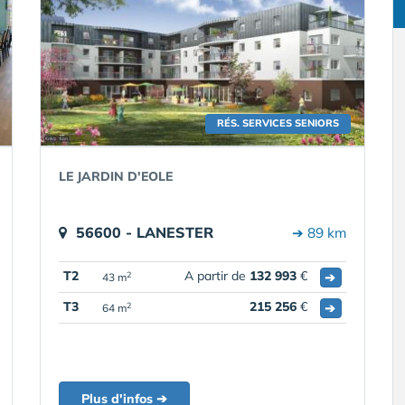
RÉS. SERVICES SENIORS
LE JARDIN D'EOLE
56600 - LANESTER
➔ 89 km
T2
A partir de
132 993
€
➔
2
43 m
T3
215 256
€
➔
2
64 m
Plus d'infos ➔