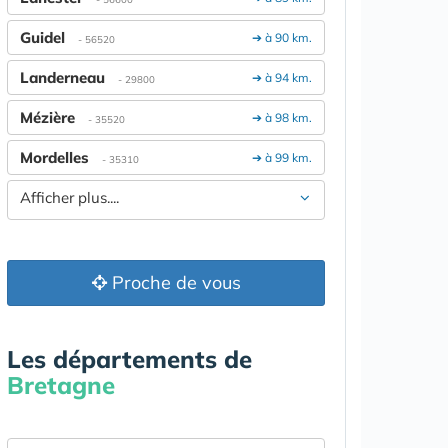
Guidel
➔ à 90 km.
- 56520
Landerneau
➔ à 94 km.
- 29800
Mézière
➔ à 98 km.
- 35520
Mordelles
➔ à 99 km.
- 35310
Afficher plus....
Proche de vous
Les départements de
Bretagne