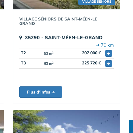
VILLAGE SENIORS
VILLAGE SÉNIORS DE SAINT-MÉEN-LE
GRAND
35290 - SAINT-MÉEN-LE-GRAND
➔ 70 km
T2
207 000
€
➔
2
53 m
T3
225 720
€
➔
2
63 m
Plus d'infos ➔