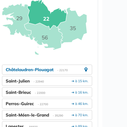
29
22
35
56
Châtelaudren-Plouagat
- 22170
Saint-Julien
➔ à 15 km.
- 22940
Saint-Brieuc
➔ à 16 km.
- 22000
Perros-Guirec
➔ à 46 km.
- 22700
Saint-Méen-le-Grand
➔ à 70 km.
- 35290
Lanester
➔ à 89 km.
- 56600