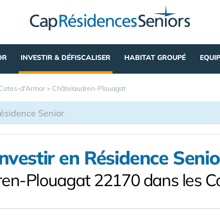
OR
INVESTIR & DÉFISCALISER
HABITAT GROUPÉ
EQUI
Cotes-d'Armor
»
Châtelaudren-Plouagat
Investir en Résidence Senio
ren-Plouagat 22170 dans les C