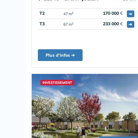
T2
170 000
€
➔
2
47 m
T3
233 000
€
➔
2
67 m
Plus d'infos ➔
INVESTISSEMENT