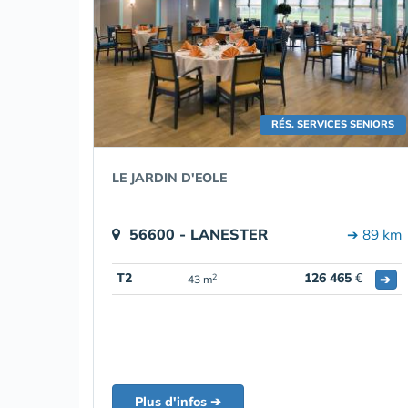
RÉS. SERVICES SENIORS
LE JARDIN D'EOLE
56600 - LANESTER
➔ 89 km
T2
126 465
€
➔
2
43 m
Plus d'infos ➔