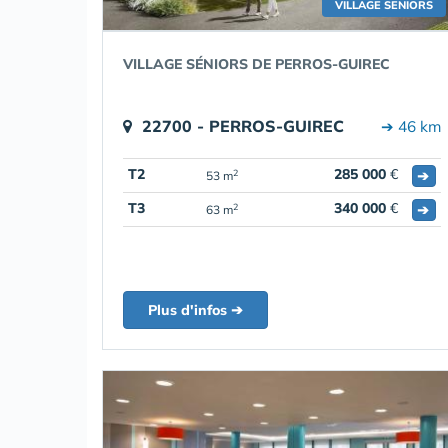
VILLAGE SENIORS
VILLAGE SÉNIORS DE PERROS-GUIREC
22700 - PERROS-GUIREC
➔ 46 km
T2
285 000
€
➔
2
53 m
T3
340 000
€
➔
2
63 m
Plus d'infos ➔