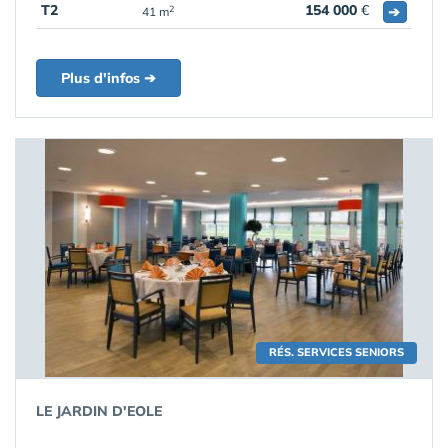
T2
154 000
€
➔
2
41 m
Plus d'infos ➔
RÉS. SERVICES SENIORS
LE JARDIN D'EOLE