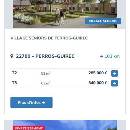
VILLAGE SENIORS
VILLAGE SÉNIORS DE PERROS-GUIREC
22700 - PERROS-GUIREC
➔ 103 km
T2
285 000
€
➔
2
53 m
T3
340 000
€
➔
2
63 m
Plus d'infos ➔
INVESTISSEMENT