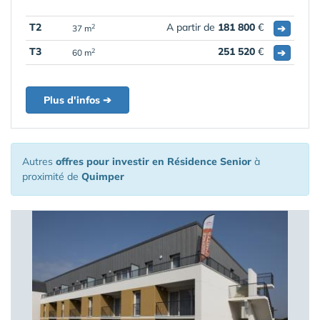
T2
A partir de
181 800
€
➔
2
37 m
T3
251 520
€
➔
2
60 m
Plus d'infos ➔
Autres
offres pour investir en Résidence Senior
à
proximité de
Quimper