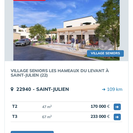
VILLAGE SENIORS
VILLAGE SENIORS LES HAMEAUX DU LEVANT À
SAINT-JULIEN (22)
22940 - SAINT-JULIEN
➔ 109 km
T2
170 000
€
➔
2
47 m
T3
233 000
€
➔
2
67 m