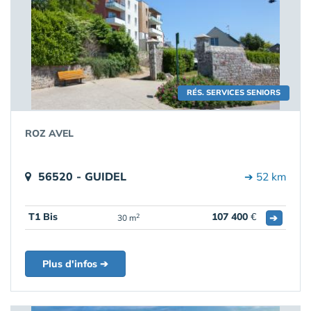
RÉS. SERVICES SENIORS
ROZ AVEL
56520 - GUIDEL
➔ 52 km
T1 Bis
107 400
€
➔
2
30 m
Plus d'infos ➔