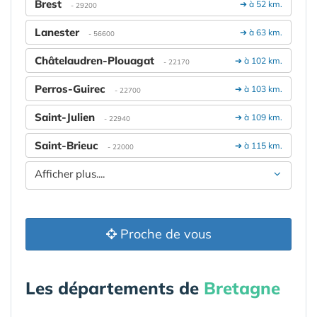
Brest
➔ à 52 km.
- 29200
Lanester
➔ à 63 km.
- 56600
Châtelaudren-Plouagat
➔ à 102 km.
- 22170
Perros-Guirec
➔ à 103 km.
- 22700
Saint-Julien
➔ à 109 km.
- 22940
Saint-Brieuc
➔ à 115 km.
- 22000
Afficher plus....
Proche de vous
Les départements de
Bretagne