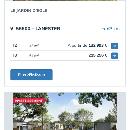
LE JARDIN D'EOLE
56600 - LANESTER
➔ 63 km
T2
A partir de
132 993
€
➔
2
43 m
T3
215 256
€
➔
2
64 m
Plus d'infos ➔
INVESTISSEMENT