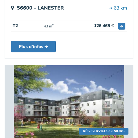
56600 - LANESTER
➔ 63 km
T2
126 465
€
➔
2
43 m
Plus d'infos ➔
RÉS. SERVICES SENIORS