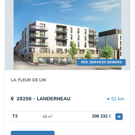
RÉS. SERVICES SENIORS
LA FLEUR DE LIN
29206 - LANDERNEAU
➔ 52 km
T3
206 232
€
➔
2
68 m