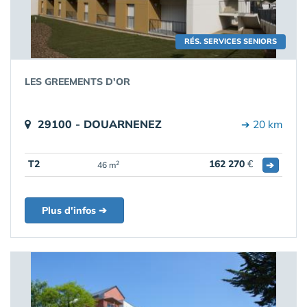
RÉS. SERVICES SENIORS
LES GREEMENTS D'OR
29100 - DOUARNENEZ
➔ 20 km
T2
162 270
€
➔
2
46 m
Plus d'infos ➔