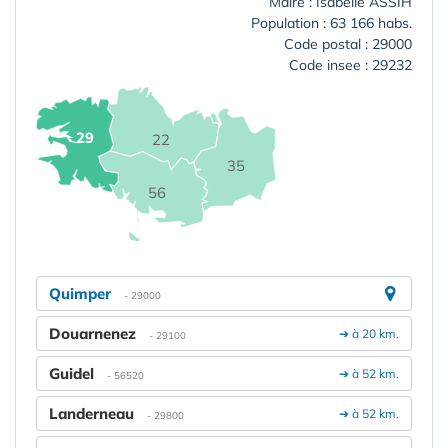
Maire : Isabelle ASSIH
Population : 63 166 habs.
Code postal : 29000
Code insee : 29232
29
22
35
56
Quimper
- 29000
Douarnenez
➔ à 20 km.
- 29100
Guidel
➔ à 52 km.
- 56520
Landerneau
➔ à 52 km.
- 29800