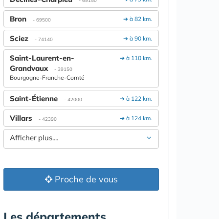
- 69150
Bron
➔ à 82 km.
- 69500
Sciez
➔ à 90 km.
- 74140
Saint-Laurent-en-
➔ à 110 km.
Grandvaux
- 39150
Bourgogne-Franche-Comté
Saint-Étienne
➔ à 122 km.
- 42000
Villars
➔ à 124 km.
- 42390
Afficher plus....
Proche de vous
Les départements