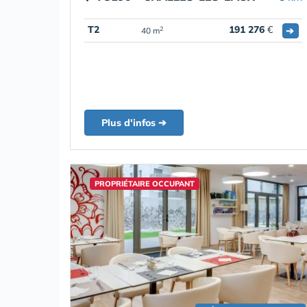
T2
191 276
€
➔
2
40 m
Plus d'infos ➔
PROPRIÉTAIRE OCCUPANT