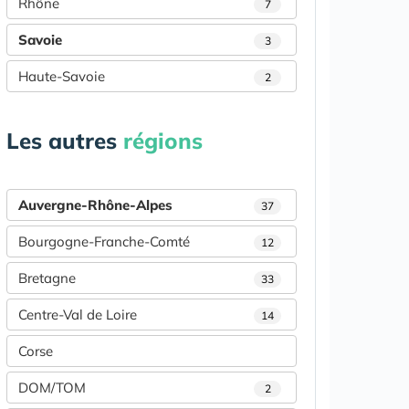
Rhône
7
Savoie
3
Haute-Savoie
2
Les autres
régions
Auvergne-Rhône-Alpes
37
Bourgogne-Franche-Comté
12
Bretagne
33
Centre-Val de Loire
14
Corse
DOM/TOM
2