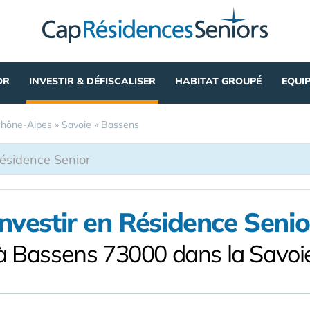
OR
INVESTIR & DÉFISCALISER
HABITAT GROUPÉ
EQUI
hône-Alpes
»
Savoie
»
Bassens
Investir en Résidence Senio
à Bassens 73000 dans la Savoi