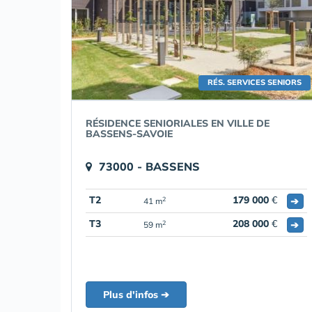
RÉS. SERVICES SENIORS
RÉSIDENCE SENIORIALES EN VILLE DE
BASSENS-SAVOIE
73000 - BASSENS
T2
179 000
€
➔
2
41 m
T3
208 000
€
➔
2
59 m
Plus d'infos ➔