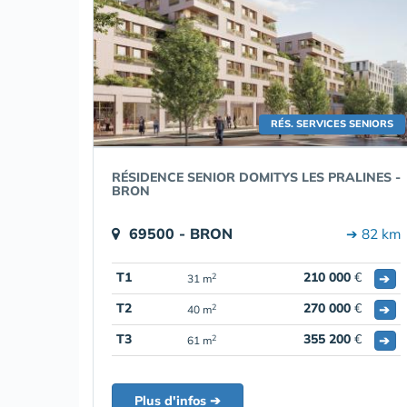
RÉS. SERVICES SENIORS
RÉSIDENCE SENIOR DOMITYS LES PRALINES -
BRON
69500 - BRON
➔ 82 km
T1
210 000
€
➔
2
31 m
T2
270 000
€
➔
2
40 m
T3
355 200
€
➔
2
61 m
Plus d'infos ➔