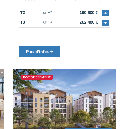
T2
150 300
€
➔
2
41 m
T3
262 400
€
➔
2
67 m
Plus d'infos ➔
INVESTISSEMENT