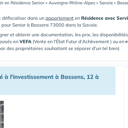
tir en Résidence Senior
»
Auvergne-Rhône-Alpes
»
Savoie
»
Bass
et défiscaliser dans un
appartement
en
Résidence avec Servi
e pour Senior
à Bassens 73000 dans la Savoie
.
gner et obtenir une documentation, les prix, les disponibilité
oposés en
VEFA
(V
ente en l'État Futur d'Achèvement ) ou en
r
par des propriétaires souhaitant se séparer d'un tel bien)
à l'investissement à Bassens, 12 à