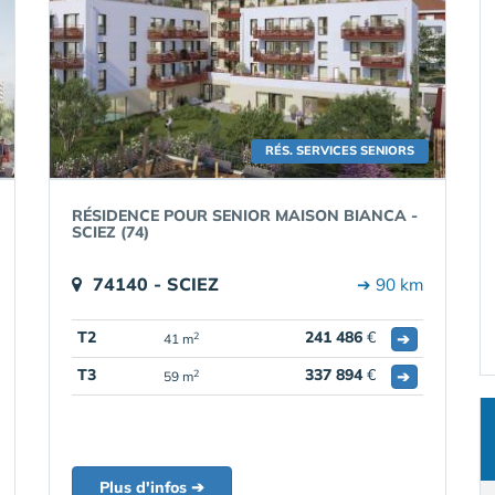
RÉS. SERVICES SENIORS
RÉSIDENCE POUR SENIOR MAISON BIANCA -
SCIEZ (74)
74140 - SCIEZ
➔ 90 km
T2
241 486
€
➔
2
41 m
T3
337 894
€
➔
2
59 m
Plus d'infos ➔