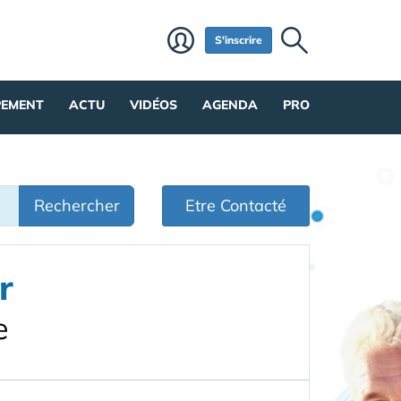
S'inscrire
PEMENT
ACTU
VIDÉOS
AGENDA
PRO
Rechercher
Etre Contacté
r
e