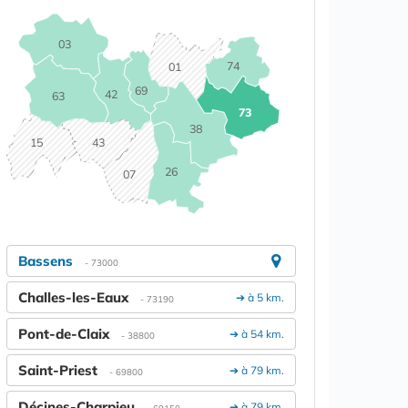
03
74
01
69
42
63
73
38
15
43
26
07
Bassens
- 73000
Challes-les-Eaux
➔ à 5 km.
- 73190
Pont-de-Claix
➔ à 54 km.
- 38800
Saint-Priest
➔ à 79 km.
- 69800
Décines-Charpieu
➔ à 79 km.