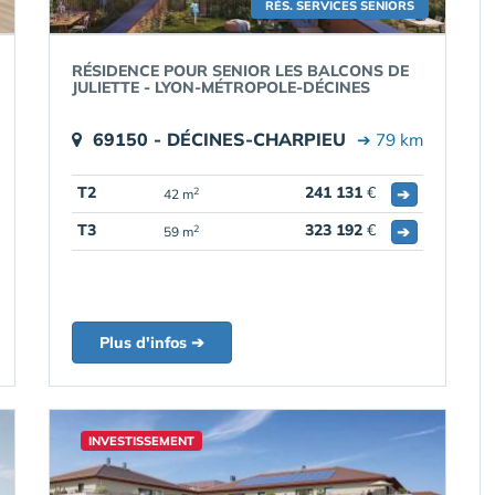
RÉS. SERVICES SENIORS
RÉSIDENCE POUR SENIOR LES BALCONS DE
JULIETTE - LYON-MÉTROPOLE-DÉCINES
69150 - DÉCINES-CHARPIEU
➔ 79 km
T2
241 131
€
➔
2
42 m
T3
323 192
€
➔
2
59 m
Plus d'infos ➔
INVESTISSEMENT