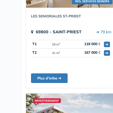
RÉS. SERVICES SENIORS
LES SENIORIALES ST-PRIEST
69800 - SAINT-PRIEST
➔ 79 km
T1
118 000
€
➔
2
28 m
T2
167 000
€
➔
2
41 m
Plus d'infos ➔
INVESTISSEMENT