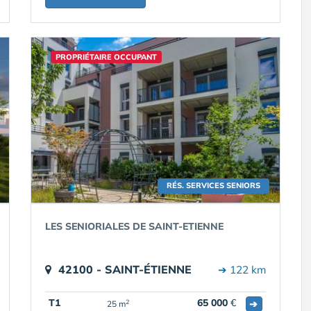
PROPRIÉTAIRE OCCUPANT
RÉS. SERVICES SENIORS
LES SENIORIALES DE SAINT-ETIENNE
42100 - SAINT-ÉTIENNE
➔ 122 km
T1
65 000
€
➔
2
25 m