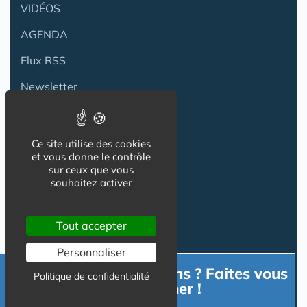
VIDÉOS
AGENDA
Flux RSS
Newsletter
Reseaux Sociaux
Ce site utilise des cookies
et vous donne le contrôle
sur ceux que vous
souhaitez activer
Tout accepter
Personnaliser
Besoin d'informations ? Faites vous
Politique de confidentialité
accompagner !
Informations