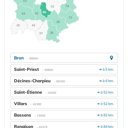
03
74
01
69
42
63
73
38
15
43
26
07
Bron
- 69500
Saint-Priest
➔ à 5 km.
- 69800
Décines-Charpieu
➔ à 6 km.
- 69150
Saint-Étienne
➔ à 52 km.
- 42000
Villars
➔ à 52 km.
- 42390
Bassens
➔ à 82 km.
- 73000
Renaison
➔ à 84 km.
- 42370