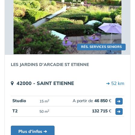
RÉS. SERVICES SENIORS
LES JARDINS D'ARCADIE ST ETIENNE
42000 - SAINT ETIENNE
➔ 52 km
Studio
A partir de
46 850
€
➔
2
15 m
T2
132 715
€
➔
2
50 m
Plus d'infos ➔