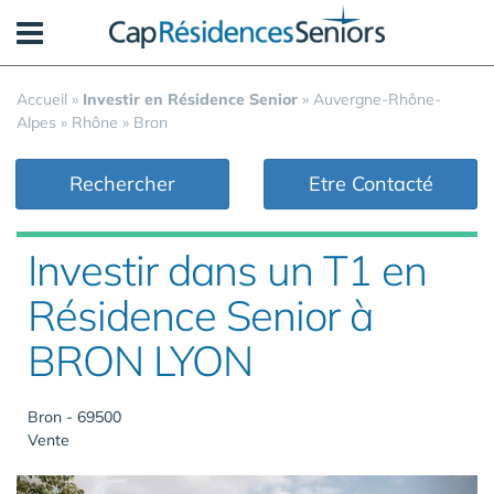
Panneau de gestion des cookies
Accueil
»
Investir en Résidence Senior
»
Auvergne-Rhône-
Alpes
»
Rhône
»
Bron
Rechercher
Etre Contacté
Investir dans un T1 en
Résidence Senior à
BRON LYON
Bron - 69500
Vente