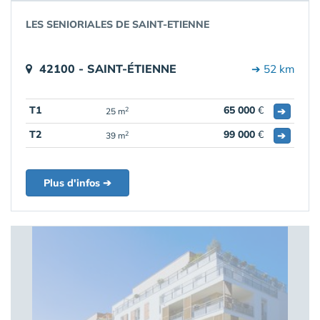
LES SENIORIALES DE SAINT-ETIENNE
42100 - SAINT-ÉTIENNE
➔ 52 km
T1
65 000
€
➔
2
25 m
T2
99 000
€
➔
2
39 m
Plus d'infos ➔