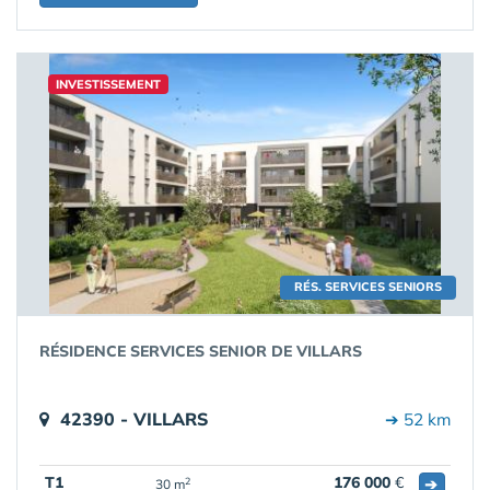
INVESTISSEMENT
RÉS. SERVICES SENIORS
RÉSIDENCE SERVICES SENIOR DE VILLARS
42390 - VILLARS
➔ 52 km
T1
176 000
€
➔
2
30 m