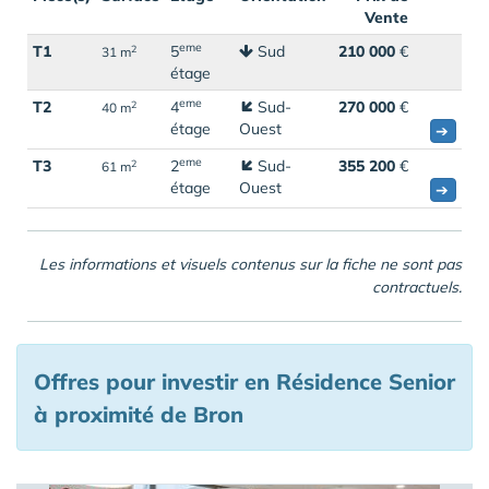
Vente
eme
T1
5
Sud
210 000
€
2
31 m
étage
eme
T2
4
Sud-
270 000
€
2
40 m
étage
Ouest
➔
eme
T3
2
Sud-
355 200
€
2
61 m
étage
Ouest
➔
Les informations et visuels contenus sur la fiche ne sont pas
contractuels.
Offres pour investir en Résidence Senior
à proximité de Bron