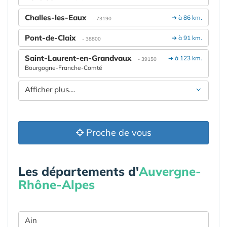
Challes-les-Eaux
➔ à 86 km.
- 73190
Pont-de-Claix
➔ à 91 km.
- 38800
Saint-Laurent-en-Grandvaux
➔ à 123 km.
- 39150
Bourgogne-Franche-Comté
Afficher plus....
Proche de vous
Les départements d'
Auvergne-
Rhône-Alpes
Ain