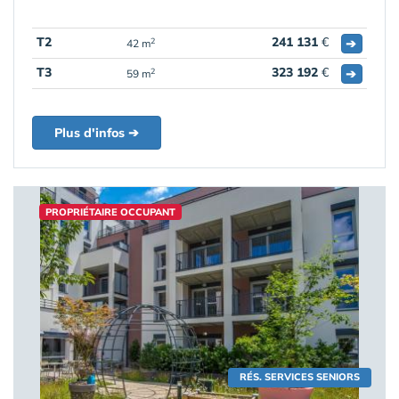
T2
241 131
€
➔
2
42 m
T3
323 192
€
➔
2
59 m
Plus d'infos ➔
PROPRIÉTAIRE OCCUPANT
RÉS. SERVICES SENIORS