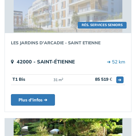
RÉS. SERVICES SENIORS
LES JARDINS D'ARCADIE - SAINT ETIENNE
42000 - SAINT-ÉTIENNE
➔ 52 km
T1 Bis
85 519
€
➔
2
31 m
Plus d'infos ➔