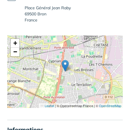
Place Général Jean Raby
69500 Bron
France
+
−
Leaflet
|
© Openstreetmap France | ©
OpenStreetMap
Informations