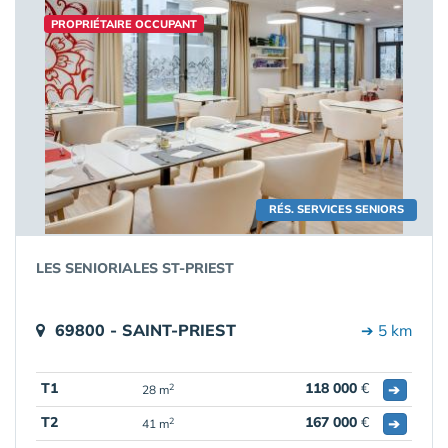
PROPRIÉTAIRE OCCUPANT
RÉS. SERVICES SENIORS
LES SENIORIALES ST-PRIEST
69800 - SAINT-PRIEST
➔ 5 km
T1
118 000
€
➔
2
28 m
T2
167 000
€
➔
2
41 m