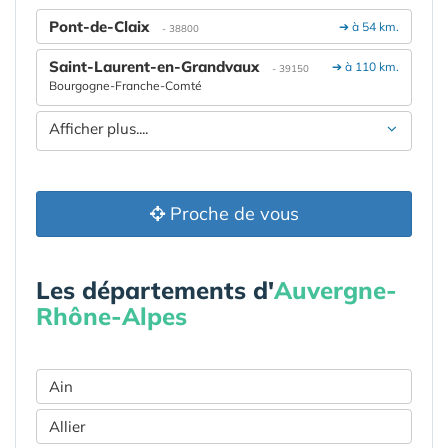
Pont-de-Claix
➔ à 54 km.
- 38800
Saint-Laurent-en-Grandvaux
➔ à 110 km.
- 39150
Bourgogne-Franche-Comté
Afficher plus....
Proche de vous
Les départements d'
Auvergne-
Rhône-Alpes
Ain
Allier