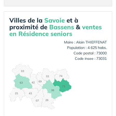
Villes de la
Savoie
et à
proximité de
Bassens
&
ventes
en Résidence seniors
Maire : Alain THIEFFENAT
Population : 4 625 habs.
Code postal : 73000
Code insee : 73031
03
74
01
69
42
63
73
38
15
43
26
07