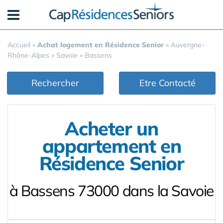
Panneau de gestion des cookies
Accueil
»
Achat logement en Résidence Senior
»
Auvergne-
Rhône-Alpes
»
Savoie
»
Bassens
Rechercher
Etre Contacté
Acheter un
appartement en
Résidence Senior
à Bassens 73000 dans la Savoie