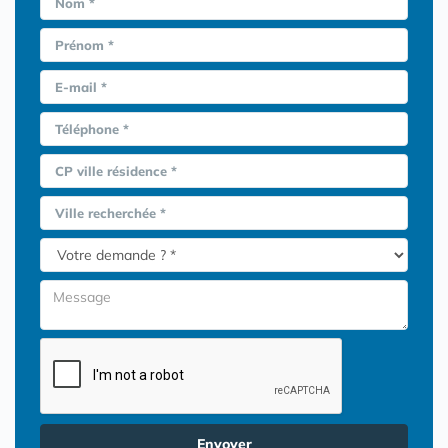
Nom *
Prénom *
E-mail *
Téléphone *
CP ville résidence *
Ville recherchée *
Envoyer