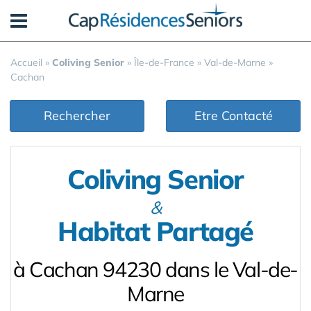
Panneau de gestion des cookies
Accueil
»
Coliving Senior
»
Île-de-France
»
Val-de-Marne
»
Cachan
Rechercher
Etre Contacté
Coliving Senior
&
Habitat Partagé
à Cachan 94230 dans le Val-de-
Marne