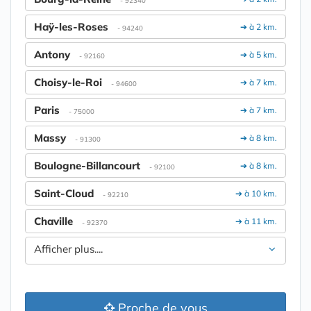
Haÿ-les-Roses
➔ à 2 km.
- 94240
Antony
➔ à 5 km.
- 92160
Choisy-le-Roi
➔ à 7 km.
- 94600
Paris
➔ à 7 km.
- 75000
Massy
➔ à 8 km.
- 91300
Boulogne-Billancourt
➔ à 8 km.
- 92100
Saint-Cloud
➔ à 10 km.
- 92210
Chaville
➔ à 11 km.
- 92370
Afficher plus....
Proche de vous