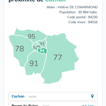
Maire : Hélène DE COMARMOND
Population : 30 884 habs.
Code postal : 94230
Code insee : 94016
95
93
78
75
92
94
77
91
Cachan
- 94230
Bourg-la-Reine
➔ à 2 km.
- 92340