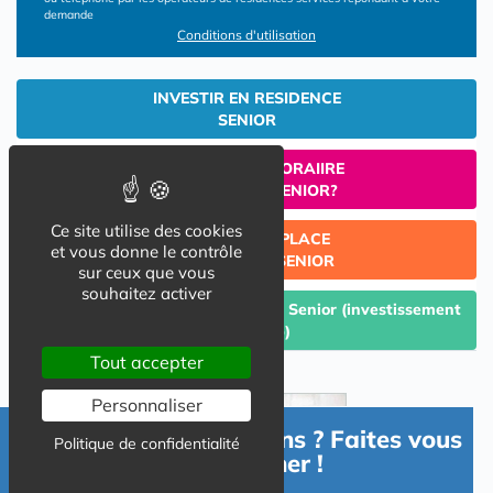
demande
Conditions d'utilisation
INVESTIR EN RESIDENCE
SENIOR
UN SEJOUR TEMPORAIIRE
EN RESIDENCE SENIOR?
Ce site utilise des cookies
TROUVER UNE PLACE
et vous donne le contrôle
EN RESIDENCE SENIOR
sur ceux que vous
souhaitez activer
Céder un lot acquis en Résidence Senior (investissement
Lmp/Lmnp)
Tout accepter
Personnaliser
Besoin d'informations ? Faites vous
Politique de confidentialité
accompagner !