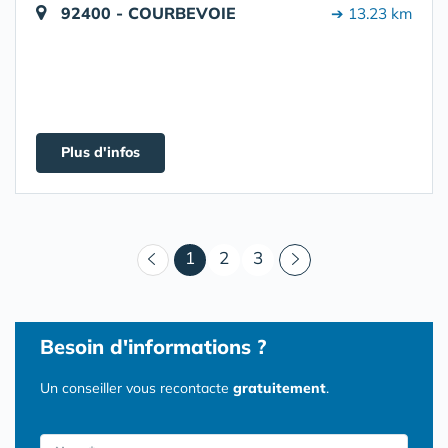
92400 - COURBEVOIE
➔ 13.23 km
Plus d'infos
(courant)
1
2
3
Besoin d'informations ?
Un conseiller vous recontacte
gratuitement
.