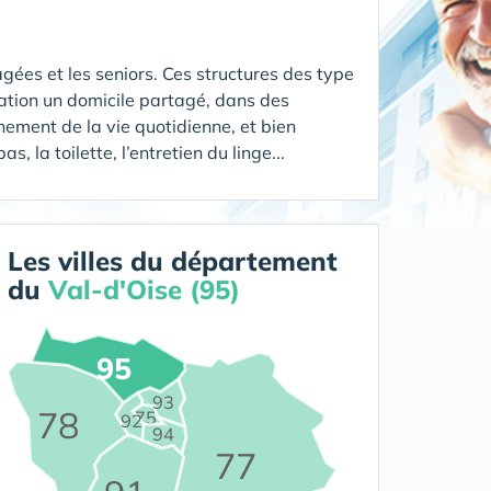
gées et les seniors. Ces structures des type
ation un domicile partagé, dans des
ement de la vie quotidienne, et bien
 la toilette, l’entretien du linge...
Les villes du département
du
Val-d'Oise (95)
95
93
78
75
92
94
77