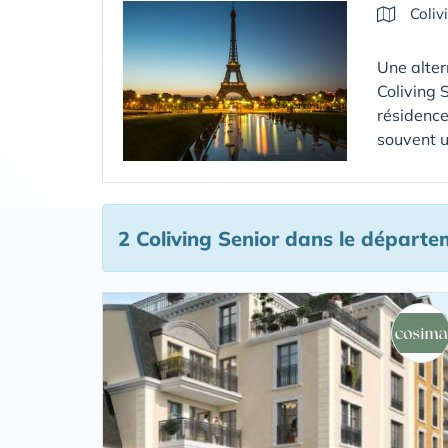
Coliv
Une alter
Coliving 
résidence
souvent u
2 Coliving Senior
dans le départem