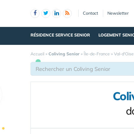
Panneau de gestion des cookies
Contact
Newsletter
RÉSIDENCE SERVICE SENIOR
LOGEMENT SENI
Accueil
»
Coliving Senior
»
Île-de-France
»
Val-d'Oise
Coli
d