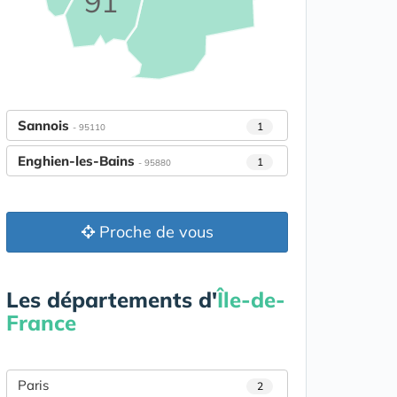
91
Sannois
1
- 95110
Enghien-les-Bains
1
- 95880
Proche de vous
Les départements d'
Île-de-
France
Paris
2