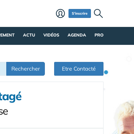
S'inscrire
PEMENT
ACTU
VIDÉOS
AGENDA
PRO
Rechercher
Etre Contacté
tagé
se