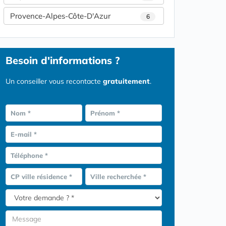
Provence-Alpes-Côte-D'Azur
6
Besoin d'informations ?
Un conseiller vous recontacte
gratuitement
.
Nom *
Prénom *
E-mail *
Téléphone *
CP ville résidence *
Ville recherchée *