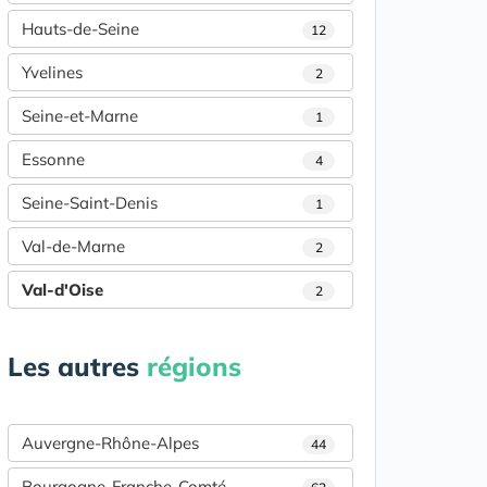
Hauts-de-Seine
12
Yvelines
2
Seine-et-Marne
1
Essonne
4
Seine-Saint-Denis
1
Val-de-Marne
2
Val-d'Oise
2
Les autres
régions
Auvergne-Rhône-Alpes
44
Bourgogne-Franche-Comté