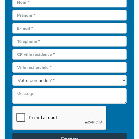
Nom *
Prénom *
E-mail *
Téléphone *
CP ville résidence *
Ville recherchée *