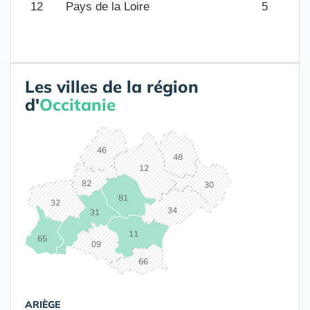
12
Pays de la Loire
5
Les villes de la région
d'
Occitanie
46
48
12
82
30
81
32
34
31
11
65
09
66
ARIÈGE