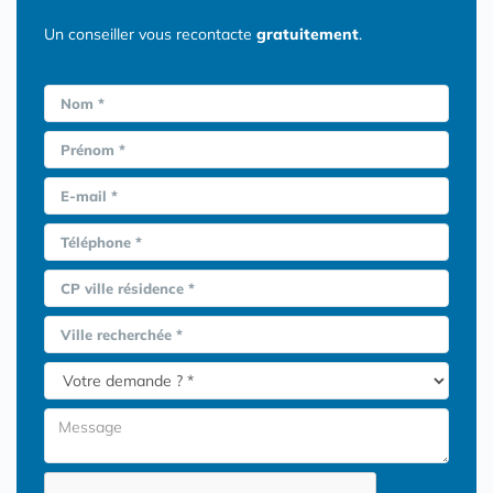
Un conseiller vous recontacte
gratuitement
.
Nom *
Prénom *
E-mail *
Téléphone *
CP ville résidence *
Ville recherchée *