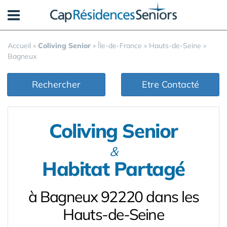
Panneau de gestion des cookies
Accueil
»
Coliving Senior
»
Île-de-France
»
Hauts-de-Seine
»
Bagneux
Rechercher
Etre Contacté
Coliving Senior
&
Habitat Partagé
à Bagneux 92220 dans les
Hauts-de-Seine