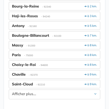
Bourg-la-Reine
➔ à 2 km.
- 92340
Haÿ-les-Roses
➔ à 3 km.
- 94240
Antony
➔ à 5 km.
- 92160
Boulogne-Billancourt
➔ à 7 km.
- 92100
Massy
➔ à 8 km.
- 91300
Paris
➔ à 8 km.
- 75000
Choisy-le-Roi
➔ à 8 km.
- 94600
Chaville
➔ à 9 km.
- 92370
Saint-Cloud
➔ à 9 km.
- 92210
Afficher plus....