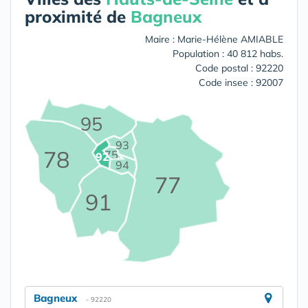
proximité de
Bagneux
Maire : Marie-Hélène AMIABLE
Population : 40 812 habs.
Code postal : 92220
Code insee : 92007
95
93
78
75
92
94
77
91
Bagneux
- 92220