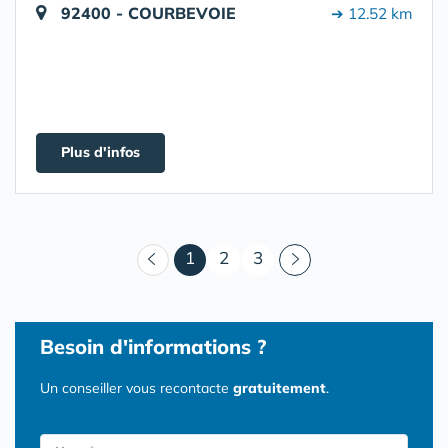
92400 - COURBEVOIE
➔ 12.52 km
Plus d'infos
(courant)
1
2
3
Besoin d'informations ?
Un conseiller vous recontacte
gratuitement
.