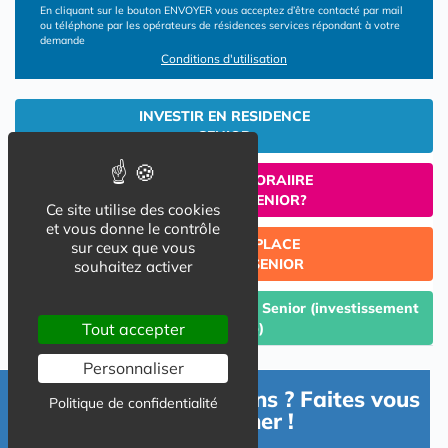
En cliquant sur le bouton ENVOYER vous acceptez d’être contacté par mail
ou téléphone par les opérateurs de résidences services répondant à votre
demande
Conditions d'utilisation
INVESTIR EN RESIDENCE
SENIOR
UN SEJOUR TEMPORAIIRE
EN RESIDENCE SENIOR?
Ce site utilise des cookies
et vous donne le contrôle
TROUVER UNE PLACE
sur ceux que vous
EN RESIDENCE SENIOR
souhaitez activer
Céder un lot acquis en Résidence Senior (investissement
Lmp/Lmnp)
Tout accepter
Personnaliser
Besoin d'informations ? Faites vous
Politique de confidentialité
accompagner !