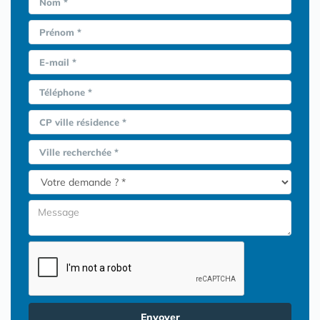
Nom *
Prénom *
E-mail *
Téléphone *
CP ville résidence *
Ville recherchée *
Envoyer