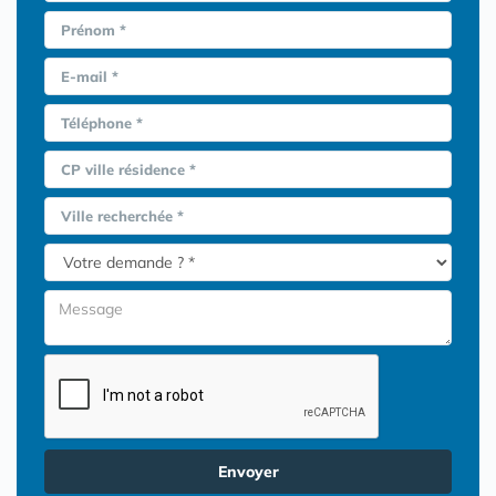
Prénom *
E-mail *
Téléphone *
CP ville résidence *
Ville recherchée *
Envoyer