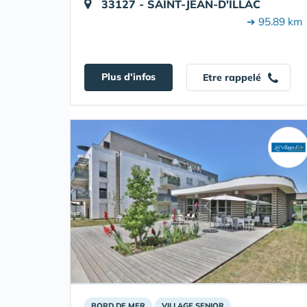
33127 - SAINT-JEAN-D'ILLAC
➔ 95.89 km
Plus d'infos
Etre rappelé
BORD DE MER
VILLAGE SENIOR