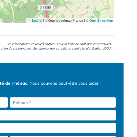
Leaflet
|
© Openstreetmap France | ©
OpenStreetMap
Les informations et visuels contenus sur la fiche ne sont pas contractuels.
isation de cet annuaire : Se reporter aux
conditions générales d'utilisation (CGU)
ité de Thénac
. Nous pouvons peut-être vous aider.
Prénom *