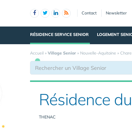
Panneau de gestion des cookies
Contact
Newsletter
RÉSIDENCE SERVICE SENIOR
LOGEMENT SENI
Accueil
»
Village Senior
»
Nouvelle-Aquitaine
»
Chare
Résidence du
THENAC