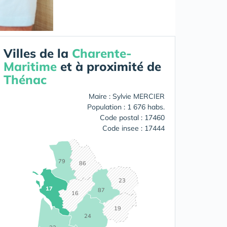
Villes de la
Charente-
Maritime
et à proximité de
Thénac
Maire : Sylvie MERCIER
Population : 1 676 habs.
Code postal : 17460
Code insee : 17444
79
86
23
17
87
16
19
24