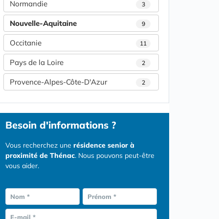
Normandie
3
Nouvelle-Aquitaine
9
Occitanie
11
Pays de la Loire
2
Provence-Alpes-Côte-D'Azur
2
Besoin d'informations ?
Vous recherchez une
résidence senior à
proximité de Thénac
. Nous pouvons peut-être
vous aider.
Nom *
Prénom *
E-mail *