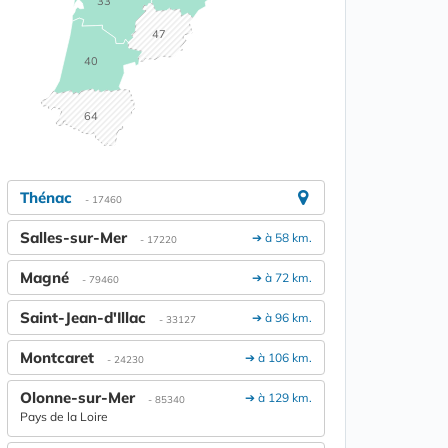
33
47
40
64
Thénac
- 17460
Salles-sur-Mer
➔ à 58 km.
- 17220
Magné
➔ à 72 km.
- 79460
Saint-Jean-d'Illac
➔ à 96 km.
- 33127
Montcaret
➔ à 106 km.
- 24230
Olonne-sur-Mer
➔ à 129 km.
- 85340
Pays de la Loire