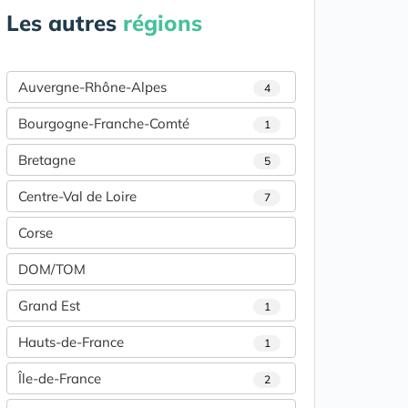
Les autres
régions
Auvergne-Rhône-Alpes
4
Bourgogne-Franche-Comté
1
Bretagne
5
Centre-Val de Loire
7
Corse
DOM/TOM
Grand Est
1
Hauts-de-France
1
Île-de-France
2