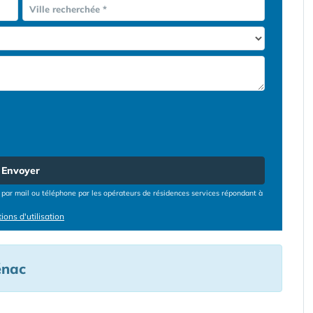
Ville recherchée *
Envoyer
par mail ou téléphone par les opérateurs de résidences services répondant à
ions d'utilisation
énac