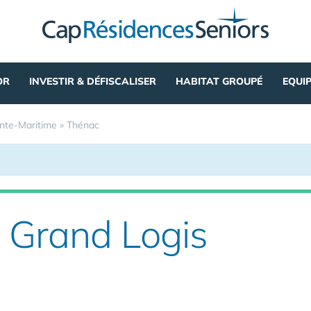
OR
INVESTIR & DÉFISCALISER
HABITAT GROUPÉ
EQUI
nte-Maritime
»
Thénac
 Grand Logis