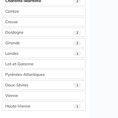
Charente-Maritime
2
Corrèze
Creuse
Dordogne
2
Gironde
2
Landes
1
Lot-et-Garonne
Pyrénées-Atlantiques
Deux-Sèvres
1
Vienne
Haute-Vienne
1