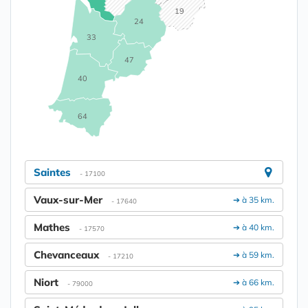
19
24
33
47
40
64
Saintes
- 17100
Vaux-sur-Mer
➔ à 35 km.
- 17640
Mathes
➔ à 40 km.
- 17570
Chevanceaux
➔ à 59 km.
- 17210
Niort
➔ à 66 km.
- 79000