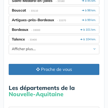
Saint-Médard-en-Jalles
➔ à 95 km.
- 33160
Bouscat
➔ à 98 km.
- 33110
Artigues-près-Bordeaux
➔ à 99 km.
- 33370
Bordeaux
➔ à 101 km.
- 33000
Talence
➔ à 104 km.
- 33400
Afficher plus....
Proche de vous
Les départements de la
Nouvelle-Aquitaine