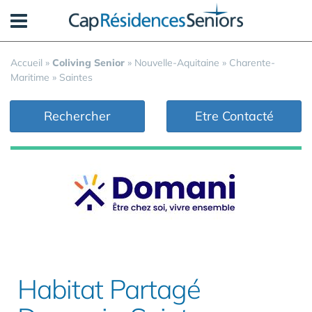
Panneau de gestion des cookies
Accueil
»
Coliving Senior
»
Nouvelle-Aquitaine
»
Charente-
Maritime
»
Saintes
Rechercher
Etre Contacté
Habitat Partagé