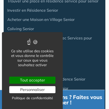
Trouver une place en résidence service pour senior
Investir en Résidence Senior
Acheter une Maison en Village Senior
Coliving Senior
Les groupes de Résidences avec Services pour
Seniors
Ce site utilise des cookies
et vous donne le contrôle
sur ceux que vous
Logement Senior
souhaitez activer
Location appartement en Résidence Senior
Tout accepter
Location Maison en Village Senior
Personnaliser
Besoin d'informations ? Faites vous
Achat appartement en Résidence Senior
Politique de confidentialité
accompagner !
Achat Maison en Village Senior