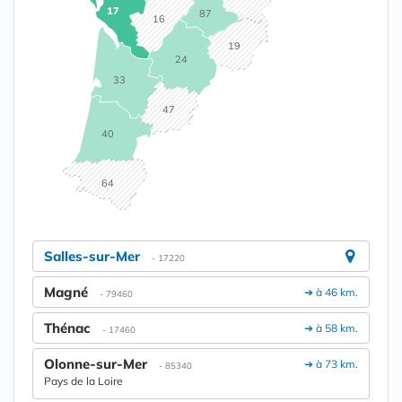
17
87
16
19
24
33
47
40
64
Salles-sur-Mer
- 17220
Magné
➔ à 46 km.
- 79460
Thénac
➔ à 58 km.
- 17460
Olonne-sur-Mer
➔ à 73 km.
- 85340
Pays de la Loire