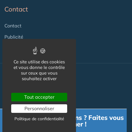
Contact
Contact
Publicité
Ce site utilise des cookies
et vous donne le contrôle
sur ceux que vous
Nos autres sites :
souhaitez activer
Tout accepter
Capgeris.com
Personnaliser
Seniorissimmo.com
Besoin d'informations ? Faites vous
Politique de confidentialité
accompagner !
Emploi-formation-sante.com