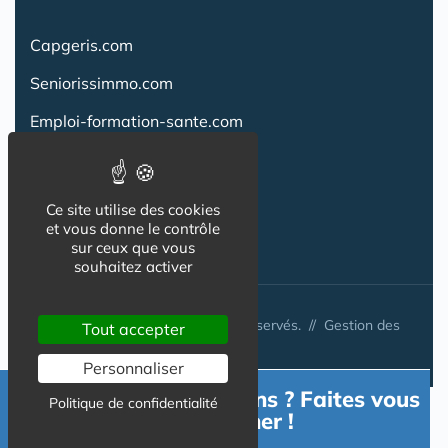
Capgeris.com
Seniorissimmo.com
Emploi-formation-sante.com
Aidant.info
Creche-et-naissance.com
Ce site utilise des cookies
et vous donne le contrôle
Co-Living & Co-Working
sur ceux que vous
souhaitez activer
© Australis 2026 - Tous droits réservés. //
Gestion des
Tout accepter
cookies
Personnaliser
Besoin d'informations ? Faites vous
Politique de confidentialité
accompagner !