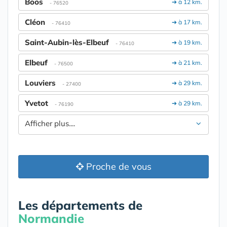
Boos
➔ à 12 km.
- 76520
Cléon
➔ à 17 km.
- 76410
Saint-Aubin-lès-Elbeuf
➔ à 19 km.
- 76410
Elbeuf
➔ à 21 km.
- 76500
Louviers
➔ à 29 km.
- 27400
Yvetot
➔ à 29 km.
- 76190
Afficher plus....
Proche de vous
Les départements de
Normandie