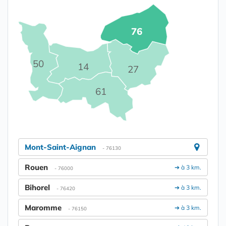
76
50
14
27
61
Mont-Saint-Aignan
- 76130
Rouen
➔ à 3 km.
- 76000
Bihorel
➔ à 3 km.
- 76420
Maromme
➔ à 3 km.
- 76150