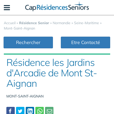
Panneau de gestion des cookies
Accueil
»
Résidence Senior
»
Normandie
»
Seine-Maritime
»
Mont-Saint-Aignan
Rechercher
Etre Contacté
Résidence les Jardins
d'Arcadie de Mont St-
Aignan
MONT-SAINT-AIGNAN