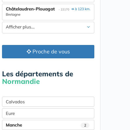
Châtelaudren-Plouagat
➔ à 123 km.
- 22170
Bretagne
Afficher plus....
Proche de vous
Les départements de
Normandie
Calvados
Eure
Manche
2