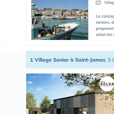
Villa
Le concep
seniors, 
proposent
selon les
1 Village Senior
à Saint-James
, 5