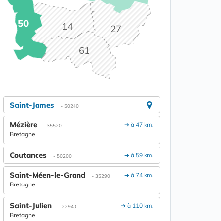
50
14
27
61
Saint-James
- 50240
Mézière
➔ à 47 km.
- 35520
Bretagne
Coutances
➔ à 59 km.
- 50200
Saint-Méen-le-Grand
➔ à 74 km.
- 35290
Bretagne
Saint-Julien
➔ à 110 km.
- 22940
Bretagne