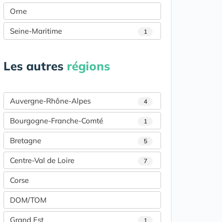
Orne
Seine-Maritime
1
Les autres
régions
Auvergne-Rhône-Alpes
4
Bourgogne-Franche-Comté
1
Bretagne
5
Centre-Val de Loire
7
Corse
DOM/TOM
Grand Est
1