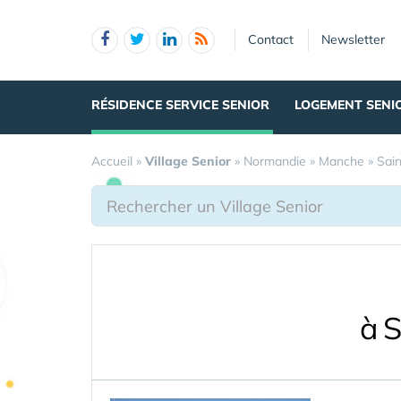
Panneau de gestion des cookies
Contact
Newsletter
RÉSIDENCE SERVICE SENIOR
LOGEMENT SENI
Accueil
»
Village Senior
»
Normandie
»
Manche
»
Sai
à 