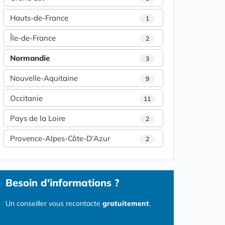
Hauts-de-France
1
Île-de-France
2
Normandie
3
Nouvelle-Aquitaine
9
Occitanie
11
Pays de la Loire
2
Provence-Alpes-Côte-D'Azur
2
Besoin d'informations ?
Un conseiller vous recontacte
gratuitement
.