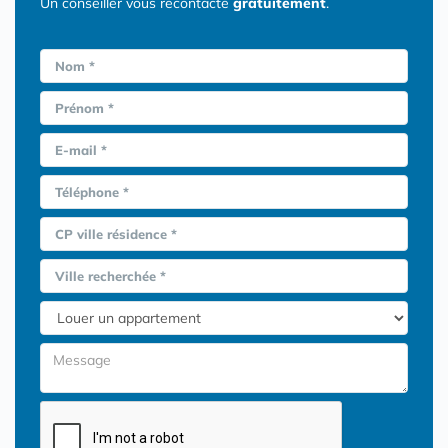
Un conseiller vous recontacte
gratuitement
.
Nom *
Prénom *
E-mail *
Téléphone *
CP ville résidence *
Ville recherchée *