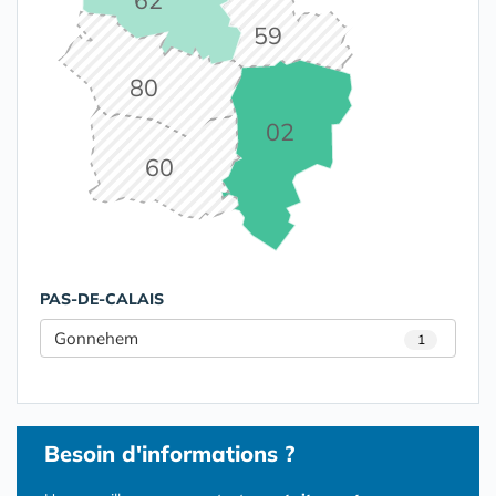
59
80
02
60
PAS-DE-CALAIS
Gonnehem
1
Besoin d'informations ?