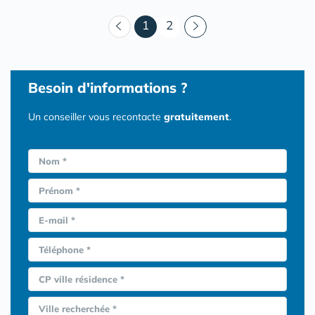
(courant)
1
2
Besoin d'informations ?
Un conseiller vous recontacte
gratuitement
.
Nom *
Prénom *
E-mail *
Téléphone *
CP ville résidence *
Ville recherchée *