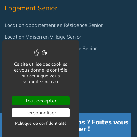
Logement Senior
Location appartement en Résidence Senior
Location Maison en Village Senior
Achat appartement en Résidence Senior
Achat Maison en Village Senior
Ce site utilise des cookies
et vous donne le contrôle
sur ceux que vous
Professionnels
souhaitez activer
Achat / Vente Résidence
Tout accepter
Achat / Vente Terrain
Personnaliser
Besoin d'informations ? Faites vous
Création Résidence
Politique de confidentialité
accompagner !
Produits / Fournisseurs