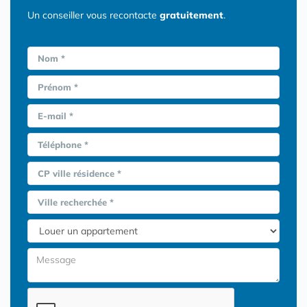
Un conseiller vous recontacte
gratuitement
.
Nom *
Prénom *
E-mail *
Téléphone *
CP ville résidence *
Ville recherchée *