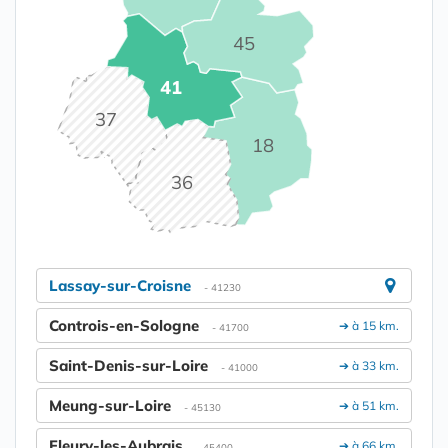
45
41
37
18
36
Lassay-sur-Croisne
- 41230
Controis-en-Sologne
➔ à 15 km.
- 41700
Saint-Denis-sur-Loire
➔ à 33 km.
- 41000
Meung-sur-Loire
➔ à 51 km.
- 45130
Fleury-les-Aubrais
➔ à 66 km.
- 45400