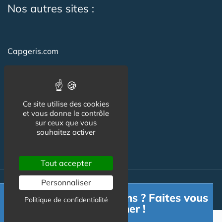
Nos autres sites :
Capgeris.com
Seniorissimmo.com
Emploi-formation-sante.com
Ce site utilise des cookies
Aidant.info
et vous donne le contrôle
sur ceux que vous
Creche-et-naissance.com
souhaitez activer
Co-Living & Co-Working
Tout accepter
Personnaliser
© Australis 2026 - Tous droits réservés. //
Gestion des cookies
Besoin d'informations ? Faites vous
Politique de confidentialité
accompagner !