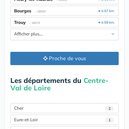
Bourges
➔ à 67 km.
- 18000
Trouy
➔ à 69 km.
- 18570
Afficher plus....
Proche de vous
Les départements du
Centre-
Val de Loire
Cher
2
Eure-et-Loir
1