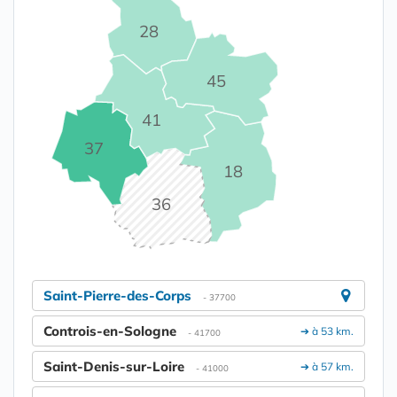
28
45
41
37
18
36
Saint-Pierre-des-Corps
- 37700
Controis-en-Sologne
➔ à 53 km.
- 41700
Saint-Denis-sur-Loire
➔ à 57 km.
- 41000