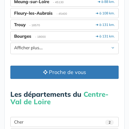
Meung-sur-Loire
➔ à 88 km.
- 45130
Fleury-les-Aubrais
➔ à 108 km.
- 45400
Trouy
➔ à 131 km.
- 18570
Bourges
➔ à 131 km.
- 18000
Afficher plus....
Proche de vous
Les départements du
Centre-
Val de Loire
Cher
2