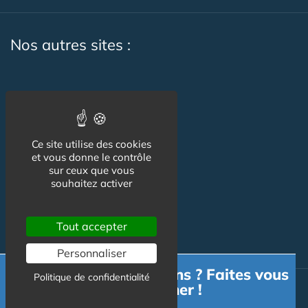
Nos autres sites :
Capgeris.com
Seniorissimmo.com
Ce site utilise des cookies
Emploi-formation-sante.com
et vous donne le contrôle
sur ceux que vous
Aidant.info
souhaitez activer
Creche-et-naissance.com
Tout accepter
Co-Living & Co-Working
Personnaliser
Besoin d'informations ? Faites vous
Politique de confidentialité
accompagner !
© Australis 2026 - Tous droits réservés. //
Gestion des cookies