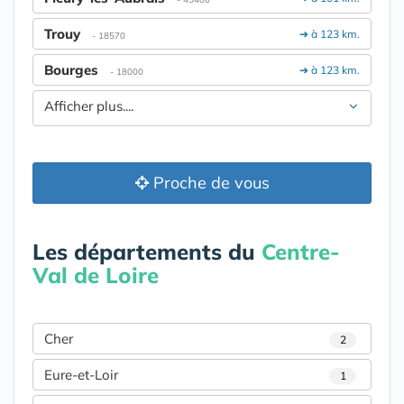
Trouy
➔ à 123 km.
- 18570
Bourges
➔ à 123 km.
- 18000
Afficher plus....
Proche de vous
Les départements du
Centre-
Val de Loire
Cher
2
Eure-et-Loir
1