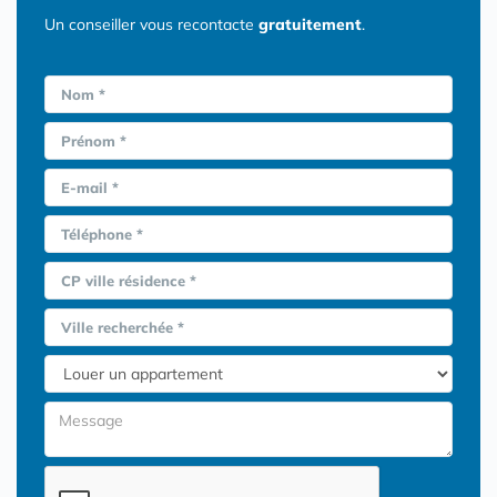
Un conseiller vous recontacte
gratuitement
.
Nom *
Prénom *
E-mail *
Téléphone *
CP ville résidence *
Ville recherchée *