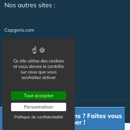
Nos autres sites :
Capgeris.com
Seniorissimmo.com
Emploi-formation-sante.com
Ce site utilise des cookies
Aidant.info
et vous donne le contrôle
sur ceux que vous
Creche-et-naissance.com
souhaitez activer
Co-Living & Co-Working
Tout accepter
Personnaliser
© Australis 2026 - Tous droits réservés. //
Gestion des cookies
Besoin d'informations ? Faites vous
Politique de confidentialité
accompagner !