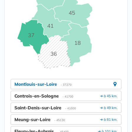
45
41
37
18
36
Montlouis-sur-Loire
- 37270
Controis-en-Sologne
➔ à 45 km.
- 41700
Saint-Denis-sur-Loire
➔ à 49 km.
- 41000
Meung-sur-Loire
➔ à 81 km.
- 45130
Fleury-les-Aubrais
➔ à 101 km.
- 45400