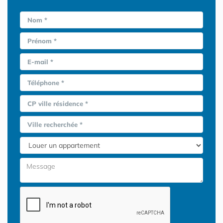
Nom *
Prénom *
E-mail *
Téléphone *
CP ville résidence *
Ville recherchée *